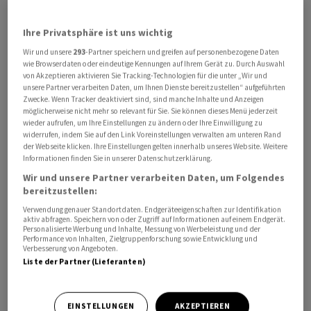
Die Aktien der niederländischen
IGEA
Pharma werden
Ihre Privatsphäre ist uns wichtig
im November von der Schweizer Börse SIX
Wir und unsere
293
-Partner speichern und greifen auf personenbezogene Daten
dekotiert. Die Papiere waren bereits im Juni wegen "der
wie Browserdaten oder eindeutige Kennungen auf Ihrem Gerät zu. Durch Auswahl
ernsthaft in Frage stehenden Zahlungsfähigkeit" des
von Akzeptieren aktivieren Sie Tracking-Technologien für die unter „Wir und
unsere Partner verarbeiten Daten, um Ihnen Dienste bereitzustellen“ aufgeführten
Unternehmens vom Handel ausgesetzt worden. Per
Zwecke. Wenn Tracker deaktiviert sind, sind manche Inhalte und Anzeigen
sofort bzw. bis zur Dekotierung wird der Handel aber
möglicherweise nicht mehr so relevant für Sie. Sie können dieses Menü jederzeit
wieder aufrufen, um Ihre Einstellungen zu ändern oder Ihre Einwilligung zu
nochmals aufgenommen.
widerrufen, indem Sie auf den Link Voreinstellungen verwalten am unteren Rand
der Webseite klicken. Ihre Einstellungen gelten innerhalb unseres Website. Weitere
Informationen finden Sie in unserer Datenschutzerklärung.
Am 26. Juni habe die SIX Exchange Regulation (SER) die
Wir und unsere Partner verarbeiten Daten, um Folgendes
Dekotierung sämtlicher Namenaktien der
IGEA
beim
bereitzustellen:
Regulatory Board beantragt, am 3. Juli sei dieses dem
Verwendung genauer Standortdaten. Endgeräteeigenschaften zur Identifikation
Antrag gefolgt, teilte die SER am Donnerstag mit. Die
aktiv abfragen. Speichern von oder Zugriff auf Informationen auf einem Endgerät.
Dekotierung erfolgt demnach per 6. November, letzter
Personalisierte Werbung und Inhalte, Messung von Werbeleistung und der
Performance von Inhalten, Zielgruppenforschung sowie Entwicklung und
Handelstag ist der 3. November. Der
Verbesserung von Angeboten.
Liste der Partner (Lieferanten)
Dekotierungsentscheid ist nicht rechtskräftig und kann
entsprechend innert 20 Börsentagen an die
Beschwerdeinstanz weitergezogen werden.
EINSTELLUNGEN
AKZEPTIEREN