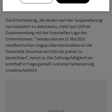
"Prekäre finanzielle Lage"
Die Entscheidung, die Aktien nach der Suspendierung
nun komplett zu dekotieren, steht laut SER im
Zusammenhang mit der finanziellen Lage des
Unternehmens. "Gemäss den am 15. Mai 2023
veröffentlichten ungeprüften Kennzahlen ist die
finanzielle Situation von IGEA als prekär zu
bezeichnen", heisst es. Die Zahlungsfähigkeit sei
ernsthaft in Frage gestellt und eine Verbesserung
unwahrscheinlich.