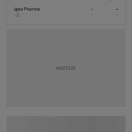
Igea Pharma
–
–
–
–
–