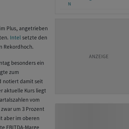
N
im Plus, angetrieben
ten.
Intel
setzte den
in Rekordhoch.
ntag besonders ein
egte zum
notiert damit seit
r aktuelle Kurs liegt
artalszahlen vom
 zwar um 3 Prozent
it aber im oberen
gte EBITDA-Marge