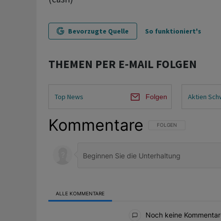
Bevorzugte Quelle
So funktioniert's
THEMEN PER E-MAIL FOLGEN
Top News
Aktien Sch
Folgen
Kommentare
FOLGE DIESER UNTERHAL
FOLGEN
ALLE KOMMENTARE
Alle Kommentare
Noch keine Kommentar