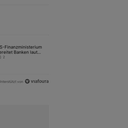
ten Artikel der letzten 7 days.
S-Finanzministerium
ational Awareness: Alles über den Retter-Deal" mit 3 kommentare.
ikel mit dem Titel "US-Finanzministerium bereitet Banken laut Inside
ereitet Banken laut
nsider auf eventuelle
2
en-Intervention vor
nterstützt von