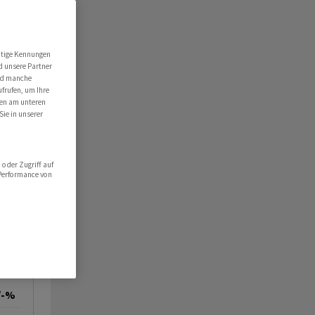
utige Kennungen
d unsere Partner
ind manche
ufrufen, um Ihre
ten am unteren
Sie in unserer
oder Zugriff auf
 Performance von
/-%