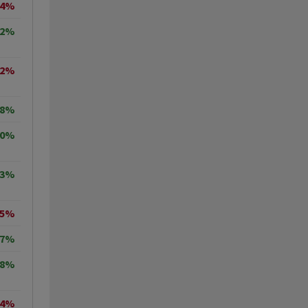
24%
82%
02%
08%
40%
23%
15%
67%
38%
54%