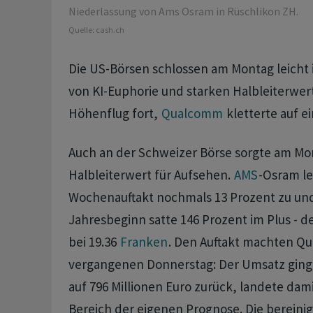
Niederlassung von Ams Osram in Rüschlikon ZH.
Quelle:
cash.ch
Die US-Börsen schlossen am Montag leicht 
von KI-Euphorie und starken Halbleiterwer
Höhenflug fort,
Qualcomm
kletterte auf e
Auch an der Schweizer Börse sorgte am Mo
Halbleiterwert für Aufsehen.
AMS
-Osram l
Wochenauftakt nochmals 13 Prozent zu und 
Jahresbeginn satte 146 Prozent im Plus - de
bei 19.36
Franken
. Den Auftakt machten Qu
vergangenen Donnerstag: Der Umsatz ging
auf 796 Millionen Euro zurück, landete dam
Bereich der eigenen Prognose. Die bereini