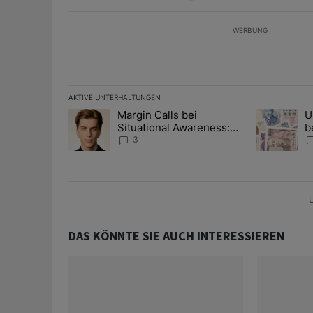
WERBUNG
AKTIVE UNTERHALTUNGEN
Das Folgende ist eine Liste der am meisten kommentier
Margin Calls bei
U
Ein Trendartikel mit dem Titel "Margin Calls bei Situ
Ein Trendart
Situational Awareness:
b
Alles über den Retter-
I
3
Deal
Y
U
DAS KÖNNTE SIE AUCH INTERESSIEREN