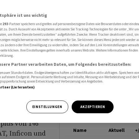
bleiteraktien im US-Sog
INTEL
atsphäre ist uns wichtig
re
293
-Partner speichern und greifen auf personenbezogene Daten wie Browserdaten oder einde
diese
ät zu. Durch Auswahl von Akzeptieren aktivieren Sie Tracking-Technologien für die unter „Wir un
aten, um Ihnen Dienste bereitzustellen“ aufgeführten Zwecke. Wenn Tracker deaktiviert sind, s
nzeigen möglicherweise nicht mehr so relevant für Sie. Sie können dieses Menü jederzeit wieder a
teraktien
 zu ändern oder Ihre Einwilligung zu widerrufen, indem Sie auf den Link Voreinstellungen verwal
eite klicken. Ihre Einstellungen gelten innerhalb unseres Website. Weitere Informationen finden 
rklärung.
eflügelt
nsere Partner verarbeiten Daten, um Folgendes bereitzustellen:
nauer Standortdaten. Endgeräteeigenschaften zur Identifikation aktiv abfragen. Speichern von 
 auf einem Endgerät. Personalisierte Werbung und Inhalte, Messung von Werbeleistung und der
elgruppenforschung sowie Entwicklung und Verbesserung von Angeboten.
artner (Lieferanten)
EINSTELLUNGEN
AKZEPTIEREN
plus von 146
Name
Aktuell
+
AT, Inficon und