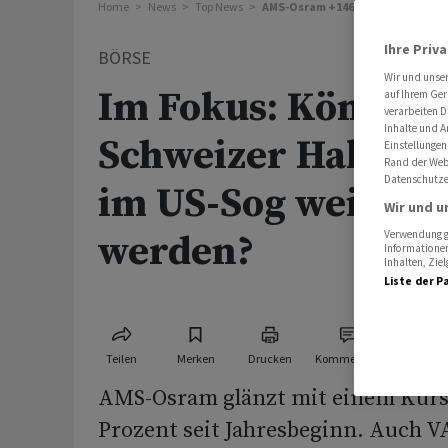
Home
News
Top News
AMS-Osram +146%: Schweizer Hal
Ihre Priv
BÖRSE
Wir und unse
Im Fokus: Können 
auf Ihrem Ger
verarbeiten D
Inhalte und A
Schweizer Halblei
Einstellungen
Rand der Webs
Datenschutze
im US-Sog weiter b
Wir und u
werden?
Verwendung ge
Informationen
Inhalten, Zi
Liste der P
Teilen
Merken
Drucken
Kommentare
AMS-Osram glänzt mit einem Kurs
Prozent seit Jahresbeginn. Auch V