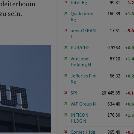
Intel Rg
99.81
-1.
lbleiterboom
u sein.
Qualcomm
160.39
+1.
Rg
ams-OSRAM
17.61
-5.
I
EUR/CHF
0.9364
+0.
Vontobel
87.10
+1.
Holding N
Jefferies Finl
56.32
+0.
Rg
SPI
20'445.85
-0.
VAT Group N
634.40
+0.
INFICON
176.60
+1.
HLDG N
Comet Hldg
365.40
-0.