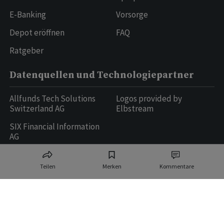
E-Banking
Vorsorge
Depot eröffnen
FAQ
Ratgeber
Datenquellen und Technologiepartner
Allfunds Tech Solutions
Logos provided by
Switzerland AG
Elbstream
SIX Financial Information
AG
Teilen
Merken
Kommentare
Ringier AG | Ringier Medien Schweiz
16
weitere Publikationen