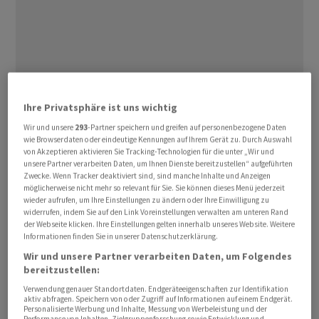
«2025 war kein schlechtes Jahr für Schweizer
Ihre Privatsphäre ist uns wichtig
Immobilienanlagen», sagt IAZI-
Wir und unsere
293
-Partner speichern und greifen auf personenbezogene Daten
Verwaltungsratspräsident Donato Scognamiglio am
wie Browserdaten oder eindeutige Kennungen auf Ihrem Gerät zu. Durch Auswahl
Montag vor den Medien in Zürich. Es sei die Kombination
von Akzeptieren aktivieren Sie Tracking-Technologien für die unter „Wir und
unsere Partner verarbeiten Daten, um Ihnen Dienste bereitzustellen“ aufgeführten
aus steigenden Mieten und Wertsteigerungen der
Zwecke. Wenn Tracker deaktiviert sind, sind manche Inhalte und Anzeigen
Immobilien, welche die Renditen hoch halte.
möglicherweise nicht mehr so relevant für Sie. Sie können dieses Menü jederzeit
wieder aufrufen, um Ihre Einstellungen zu ändern oder Ihre Einwilligung zu
widerrufen, indem Sie auf den Link Voreinstellungen verwalten am unteren Rand
Konkret erzielten Immobilien-Direktanlagen im letzten
der Webseite klicken. Ihre Einstellungen gelten innerhalb unseres Website. Weitere
Jahr eine durchschnittliche Rendite von 6,1 Prozent.
Informationen finden Sie in unserer Datenschutzerklärung.
Nochmals ein sattes Plus gegenüber dem Vorjahr, als
Wir und unsere Partner verarbeiten Daten, um Folgendes
bereitzustellen:
bereits ein Plus von 4,4 Prozent resultierte.
Verwendung genauer Standortdaten. Endgeräteeigenschaften zur Identifikation
aktiv abfragen. Speichern von oder Zugriff auf Informationen auf einem Endgerät.
Wer in Wohnungen investierte hatte, erzielte sogar eine
Personalisierte Werbung und Inhalte, Messung von Werbeleistung und der
Performance von Inhalten, Zielgruppenforschung sowie Entwicklung und