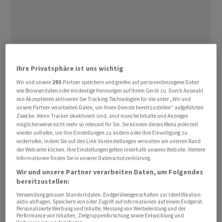
Neun Monate anhaltender Verluste haben einen
grossen Teil des Wertzuwachses schwedischer
Ihre Privatsphäre ist uns wichtig
Wohnimmobilien zunichte gemacht, nachdem sich ein
Wir und unsere
293
-Partner speichern und greifen auf personenbezogene Daten
wie Browserdaten oder eindeutige Kennungen auf Ihrem Gerät zu. Durch Auswahl
Anstieg der Kredit- und Lebenshaltungskosten auf die
von Akzeptieren aktivieren Sie Tracking-Technologien für die unter „Wir und
Preise niedergeschlagen hatte. Das hat das grösste
unsere Partner verarbeiten Daten, um Ihnen Dienste bereitzustellen“ aufgeführten
Zwecke. Wenn Tracker deaktiviert sind, sind manche Inhalte und Anzeigen
nordische Land zu einer der Regionen in der Welt
möglicherweise nicht mehr so relevant für Sie. Sie können dieses Menü jederzeit
gemacht, die den stärksten Rückgang auf dem
wieder aufrufen, um Ihre Einstellungen zu ändern oder Ihre Einwilligung zu
widerrufen, indem Sie auf den Link Voreinstellungen verwalten am unteren Rand
Wohnimmobilienmarkt zu verzeichnen haben.
der Webseite klicken. Ihre Einstellungen gelten innerhalb unseres Website. Weitere
Informationen finden Sie in unserer Datenschutzerklärung.
Zwar werden Einfamilienhäuser immer noch zu etwas
Wir und unsere Partner verarbeiten Daten, um Folgendes
höheren Preisen als vor dem Ausbruch im März 2020
bereitzustellen:
gehandelt, doch der Anstieg der Strompreise drückt im
Verwendung genauer Standortdaten. Endgeräteeigenschaften zur Identifikation
aktiv abfragen. Speichern von oder Zugriff auf Informationen auf einem Endgerät.
kalten nordischen Winter auf die Nachfrage nach
Personalisierte Werbung und Inhalte, Messung von Werbeleistung und der
Häusern mit höherem Energiebedarf.
Performance von Inhalten, Zielgruppenforschung sowie Entwicklung und