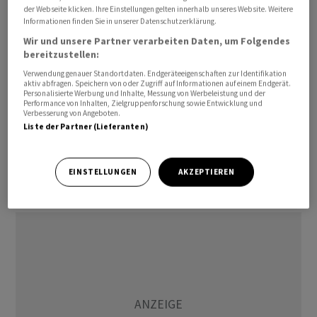
fielen, stiegen die Immobilienpreise in Spanien bis in
der Webseite klicken. Ihre Einstellungen gelten innerhalb unseres Website. Weitere
Informationen finden Sie in unserer Datenschutzerklärung.
die letzten Monate des Jahres 2023 weiter solide an.
Wir und unsere Partner verarbeiten Daten, um Folgendes
bereitzustellen:
Der weitere Anstieg der Immobilienpreise trotz höherer
Verwendung genauer Standortdaten. Endgeräteeigenschaften zur Identifikation
Zinssätze hat zur Überbewertung des spanischen
aktiv abfragen. Speichern von oder Zugriff auf Informationen auf einem Endgerät.
Personalisierte Werbung und Inhalte, Messung von Werbeleistung und der
Immobilienmarktes beigetragen. Nach der neuesten
Performance von Inhalten, Zielgruppenforschung sowie Entwicklung und
Schätzung der Europäischen Zentralbank (EZB) war der
Verbesserung von Angeboten.
Liste der Partner (Lieferanten)
spanische Immobilienmarkt im dritten Quartal 2023 um
11 Prozent überbewertet. Bemerkenswert ist, dass die
Überbewertungsmessung der EZB erstmals seit 2010
EINSTELLUNGEN
AKZEPTIEREN
wieder die 10 Prozent-Schwelle überschritten hat.