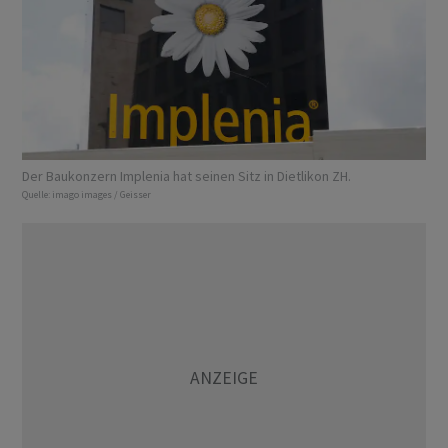
Der Baukonzern Implenia hat seinen Sitz in Dietlikon ZH.
Quelle:
imago images / Geisser