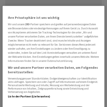
Ihre Privatsphäre ist uns wichtig
Wir und unsere
293
-Partner speichern und greifen auf personenbezogene Daten
Die neuen Projekte stammen aus den Bereichen
wie Browserdaten oder eindeutige Kennungen auf Ihrem Gerät zu. Durch Auswahl
Rechenzentrum, Gesundheitswesen, Energie und
von Akzeptieren aktivieren Sie Tracking-Technologien für die unter „Wir und
unsere Partner verarbeiten Daten, um Ihnen Dienste bereitzustellen“ aufgeführten
Verkehrsinfrastruktur in der Schweiz, Deutschland und
Zwecke. Wenn Tracker deaktiviert sind, sind manche Inhalte und Anzeigen
Österreich. Der Baukonzern werde als
möglicherweise nicht mehr so relevant für Sie. Sie können dieses Menü jederzeit
wieder aufrufen, um Ihre Einstellungen zu ändern oder Ihre Einwilligung zu
Generalunternehmer für den Schweizer
widerrufen, indem Sie auf den Link Voreinstellungen verwalten am unteren Rand
Rechenzentrumsanbieter Green den Rohbau und
der Webseite klicken. Ihre Einstellungen gelten innerhalb unseres Website. Weitere
Informationen finden Sie in unserer Datenschutzerklärung.
Kernbau eines neuen Hochleistungs-Rechenzentrums
Wir und unsere Partner verarbeiten Daten, um Folgendes
in Lupfig erstellen.
bereitzustellen:
Verwendung genauer Standortdaten. Endgeräteeigenschaften zur Identifikation
Zudem hätten der Kanton Genf und die Gemeinde Le
aktiv abfragen. Speichern von oder Zugriff auf Informationen auf einem Endgerät.
Personalisierte Werbung und Inhalte, Messung von Werbeleistung und der
Grand-Saconnex an ein Joint Venture der Firmen
Performance von Inhalten, Zielgruppenforschung sowie Entwicklung und
Implenia
(40 Prozent) und Piasio (60 Prozent) zum Bau
Verbesserung von Angeboten.
Liste der Partner (Lieferanten)
einer neuen Strassenbahnlinie vergeben. Das USB K2-
Joint-Venture, in dem Implenia einen Anteil von 50