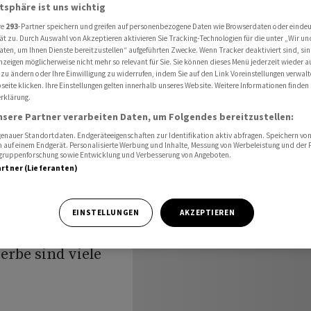
0 Stellen unbesetzt
atsphäre ist uns wichtig
re
293
-Partner speichern und greifen auf personenbezogene Daten wie Browserdaten oder einde
ät zu. Durch Auswahl von Akzeptieren aktivieren Sie Tracking-Technologien für die unter „Wir un
aten, um Ihnen Dienste bereitzustellen“ aufgeführten Zwecke. Wenn Tracker deaktiviert sind, s
nzeigen möglicherweise nicht mehr so relevant für Sie. Sie können dieses Menü jederzeit wieder a
d knapp
 zu ändern oder Ihre Einwilligung zu widerrufen, indem Sie auf den Link Voreinstellungen verwal
eite klicken. Ihre Einstellungen gelten innerhalb unseres Website. Weitere Informationen finden 
besetzt
rklärung.
nsere Partner verarbeiten Daten, um Folgendes bereitzustellen:
nauer Standortdaten. Endgeräteeigenschaften zur Identifikation aktiv abfragen. Speichern von 
 auf einem Endgerät. Personalisierte Werbung und Inhalte, Messung von Werbeleistung und der
elgruppenforschung sowie Entwicklung und Verbesserung von Angeboten.
artner (Lieferanten)
 eine
EINSTELLUNGEN
AKZEPTIEREN
t. Vor allem im
rbe sind viele