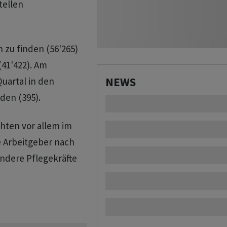
tellen
 zu finden (56'265)
41'422). Am
NEWS
Quartal in den
den (395).
chten vor allem im
 Arbeitgeber nach
ondere Pflegekräfte