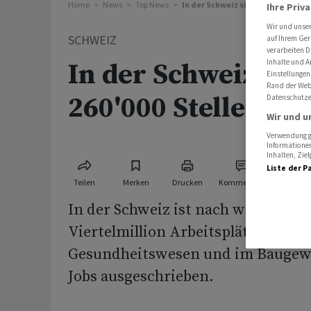
Home
News
Top News
In der Schweiz sind knapp 260'00
Ihre Priv
Wir und unse
SCHWEIZ
auf Ihrem Ger
verarbeiten D
Inhalte und A
In der Schweiz sin
Einstellungen
Rand der Webs
260'000 Stellen un
Datenschutze
Wir und u
Verwendung ge
Informationen
Inhalten, Zi
Liste der P
Teilen
Merken
Drucken
Kommentare
In der Schweiz ist nach wie vor gut
Viertelmillion Arbeitsplätze vakan
Gesundheitswesen und im Baugewe
Jobs ausgeschrieben.