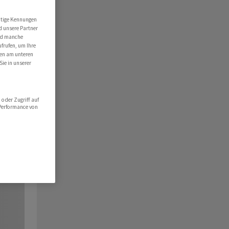
utige Kennungen
d unsere Partner
ind manche
ufrufen, um Ihre
ten am unteren
Sie in unserer
oder Zugriff auf
 Performance von