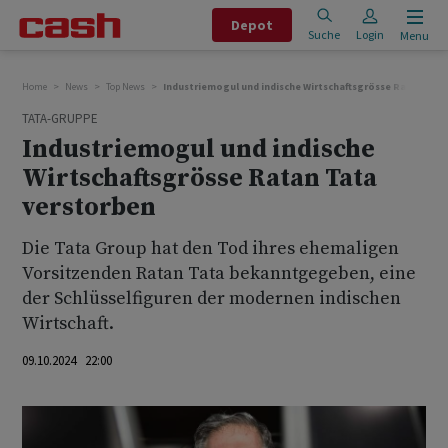
Depot
Suche
Login
Menu
Home
News
Top News
Industriemogul und indische Wirtschaftsgrösse Ratan Tat
TATA-GRUPPE
Industriemogul und indische
Wirtschaftsgrösse Ratan Tata
verstorben
Die Tata Group hat den Tod ihres ehemaligen
Vorsitzenden Ratan Tata bekanntgegeben, eine
der Schlüsselfiguren der modernen indischen
Wirtschaft.
09.10.2024 22:00