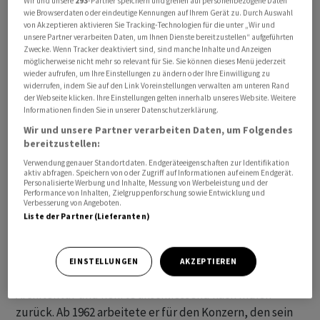
Wir und unsere
293
-Partner speichern und greifen auf personenbezogene Daten
wie Browserdaten oder eindeutige Kennungen auf Ihrem Gerät zu. Durch Auswahl
von Akzeptieren aktivieren Sie Tracking-Technologien für die unter „Wir und
unsere Partner verarbeiten Daten, um Ihnen Dienste bereitzustellen“ aufgeführten
Zwecke. Wenn Tracker deaktiviert sind, sind manche Inhalte und Anzeigen
möglicherweise nicht mehr so relevant für Sie. Sie können dieses Menü jederzeit
wieder aufrufen, um Ihre Einstellungen zu ändern oder Ihre Einwilligung zu
widerrufen, indem Sie auf den Link Voreinstellungen verwalten am unteren Rand
Tata sei im Alter von 86 Jahren verstorben, teilte das
der Webseite klicken. Ihre Einstellungen gelten innerhalb unseres Website. Weitere
Informationen finden Sie in unserer Datenschutzerklärung.
Konglomerat am späten Mittwochabend mit. Die
Wir und unsere Partner verarbeiten Daten, um Folgendes
Nachrichtenagentur Reuters hatte von zwei Insidern
bereitzustellen:
erfahren, dass er in Mumbai in einem Krankenhaus
Verwendung genauer Standortdaten. Endgeräteeigenschaften zur Identifikation
behandelt wurde. Indiens Ministerpräsident Narendra
aktiv abfragen. Speichern von oder Zugriff auf Informationen auf einem Endgerät.
Personalisierte Werbung und Inhalte, Messung von Werbeleistung und der
Modi würdigte Tata in einer ersten Reaktion auf dem
Performance von Inhalten, Zielgruppenforschung sowie Entwicklung und
Verbesserung von Angeboten.
Kurznachrichtendienst X als «einen visionären
Liste der Partner (Lieferanten)
Wirtschaftsführer, eine mitfühlende Seele und einen
aussergewöhnlichen Menschen».
EINSTELLUNGEN
AKZEPTIEREN
Tata studierte in den USA an der Cornell University
Architektur und kehrte anschliessend nach Indien
zurück. Ab 1962 arbeitete er für den Konzern, den sein