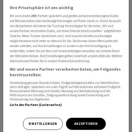
Ihre Privatsphäre ist uns wichtig
Wir und unsere
293
-Partner speichern und greifen auf personenbezogene Daten
So soll die Segmentergebnis-Marge 2024/25 im hohen
wie Browserdaten oder eindeutige Kennungen auf Ihrem Gerät zu. Durch Auswahl
Zehn-Prozentbereich liegen, teilte das Unternehmen
von Akzeptieren aktivieren Sie Tracking-Technologien für die unter „Wir und
unsere Partner verarbeiten Daten, um Ihnen Dienste bereitzustellen“ aufgeführten
am Dienstag in Neubiberg bei München mit. Zuletzt
Zwecke. Wenn Tracker deaktiviert sind, sind manche Inhalte und Anzeigen
hatte
Infineon
einen mittleren Zehner-Prozentbereich
möglicherweise nicht mehr so relevant für Sie. Sie können dieses Menü jederzeit
in Aussicht gestellt. Erst im Mai hatte der
Dax
-Konzern
wieder aufrufen, um Ihre Einstellungen zu ändern oder Ihre Einwilligung zu
widerrufen, indem Sie auf den Link Voreinstellungen verwalten am unteren Rand
seine Prognose wegen des schwachen US-Dollars sowie
der Webseite klicken. Ihre Einstellungen gelten innerhalb unseres Website. Weitere
der US-Zölle gesenkt. Der Umsatz soll mit etwa 14,6
Informationen finden Sie in unserer Datenschutzerklärung.
Milliarden
Euro
leicht sinken.
Wir und unsere Partner verarbeiten Daten, um Folgendes
bereitzustellen:
Im dritten Quartal (per Ende Juni) stieg der Umsatz um
Verwendung genauer Standortdaten. Endgeräteeigenschaften zur Identifikation
aktiv abfragen. Speichern von oder Zugriff auf Informationen auf einem Endgerät.
drei Prozent im Vergleich zum Vorquartal auf 3,7
Personalisierte Werbung und Inhalte, Messung von Werbeleistung und der
Performance von Inhalten, Zielgruppenforschung sowie Entwicklung und
Milliarden
Euro
. Der schwächere US-Dollar bremste
Verbesserung von Angeboten.
dabei das Wachstum. Der Abbau der Lagerbestände bei
Liste der Partner (Lieferanten)
den Kunden sei inzwischen «weit fortgeschritten»,
erklärte Konzernchef Jochen Hanebeck. Gut lief es
EINSTELLUNGEN
AKZEPTIEREN
weiterhin im Geschäft mit Servern und Rechenzentren.