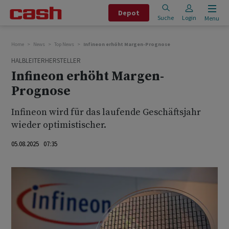
Depot
Suche
Login
Menu
Home
News
Top News
Infineon erhöht Margen-Prognose
HALBLEITERHERSTELLER
Infineon erhöht Margen-
Prognose
Infineon wird für das laufende Geschäftsjahr
wieder optimistischer.
05.08.2025 07:35