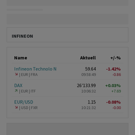
INFINEON
Name
Aktuell
+/-%
Infineon Technolo N
59.64
-1.42%
EUR
FRA
09:58:49
-0.86
DAX
26'133.99
+0.03%
EUR
ITF
10:06:32
+7.69
EUR/USD
1.15
-0.08%
USD
FXR
10:21:32
-0.00