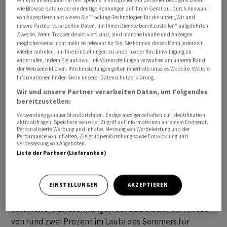
wie Browserdaten oder eindeutige Kennungen auf Ihrem Gerät zu. Durch Auswahl
von Akzeptieren aktivieren Sie Tracking-Technologien für die unter „Wir und
unsere Partner verarbeiten Daten, um Ihnen Dienste bereitzustellen“ aufgeführten
Zwecke. Wenn Tracker deaktiviert sind, sind manche Inhalte und Anzeigen
Die für europäische Vergleichszwecke berechnete
möglicherweise nicht mehr so relevant für Sie. Sie können dieses Menü jederzeit
wieder aufrufen, um Ihre Einstellungen zu ändern oder Ihre Einwilligung zu
Teuerungsrate (HVPI) betrug im März wie bereits im
widerrufen, indem Sie auf den Link Voreinstellungen verwalten am unteren Rand
Vormonat 0,9 Prozent, wie das Statistikamt Insee am
der Webseite klicken. Ihre Einstellungen gelten innerhalb unseres Website. Weitere
Informationen finden Sie in unserer Datenschutzerklärung.
Freitag mitteilte. Von Reuters befragte Experten hatten
Wir und unsere Partner verarbeiten Daten, um Folgendes
mit einem Anstieg auf 1,1 Prozent gerechnet. Die
bereitzustellen:
Inflationsdaten für den Euroraum stehen am Dienstag
Verwendung genauer Standortdaten. Endgeräteeigenschaften zur Identifikation
an: Experten erwarten einen Rückgang der
aktiv abfragen. Speichern von oder Zugriff auf Informationen auf einem Endgerät.
Personalisierte Werbung und Inhalte, Messung von Werbeleistung und der
Teuerungsrate auf 2,2 von 2,3 Prozent im Februar.
Performance von Inhalten, Zielgruppenforschung sowie Entwicklung und
Verbesserung von Angeboten.
Liste der Partner (Lieferanten)
Das Ziel der Europäischen Zentralbank (EZB), die Mitte
April wieder über den Leitzins entscheidet, liegt bei
einer Rate von zwei Prozent im Euroraum. Der
EINSTELLUNGEN
AKZEPTIEREN
französische Notenbankchef Francois Villeroy de Galhau
hält weitere Zinssenkungen der EZB bis auf ein Niveau
von rund zwei Prozent im Laufe des Sommers für