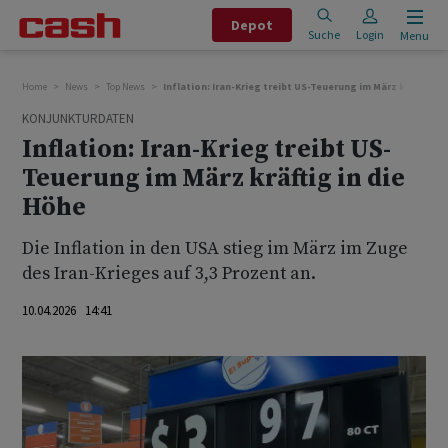
Depot
Suche
Login
Menu
Home
News
Top News
Inflation: Iran-Krieg treibt US-Teuerung im März kräftig in
KONJUNKTURDATEN
Inflation: Iran-Krieg treibt US-
Teuerung im März kräftig in die
Höhe
Die Inflation in den USA stieg im März im Zuge
des Iran-Krieges auf 3,3 Prozent an.
10.04.2026 14:41