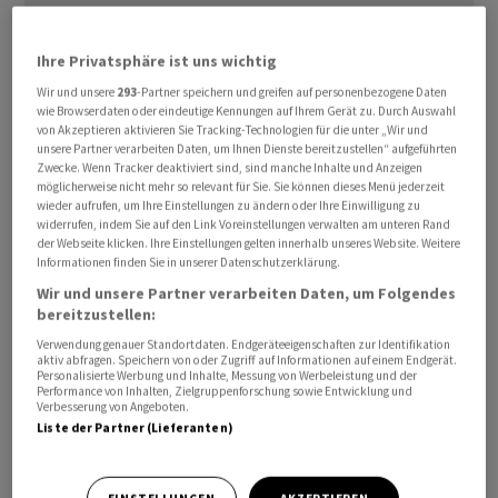
Ihre Privatsphäre ist uns wichtig
Wir und unsere
293
-Partner speichern und greifen auf personenbezogene Daten
wie Browserdaten oder eindeutige Kennungen auf Ihrem Gerät zu. Durch Auswahl
In den USA hat der Ölpreisschock infolge des Iran-
von Akzeptieren aktivieren Sie Tracking-Technologien für die unter „Wir und
Krieges die ‌Inflationsrate kräftig ⁠in die Höhe getrieben.
unsere Partner verarbeiten Daten, um Ihnen Dienste bereitzustellen“ aufgeführten
Zwecke. Wenn Tracker deaktiviert sind, sind manche Inhalte und Anzeigen
Die Konsumentenpreise ⁠stiegen im März um 3,3 Prozent
möglicherweise nicht mehr so relevant für Sie. Sie können dieses Menü jederzeit
zum Vorjahresmonat, wie ‌das Arbeitsministerium am
wieder aufrufen, um Ihre Einstellungen zu ändern oder Ihre Einwilligung zu
widerrufen, indem Sie auf den Link Voreinstellungen verwalten am unteren Rand
Freitag mitteilte. ‌Von Reuters befragte Volkswirte ​
der Webseite klicken. Ihre Einstellungen gelten innerhalb unseres Website. Weitere
hatten damit gerechnet. Die Teuerung hatte im Februar
Informationen finden Sie in unserer Datenschutzerklärung.
und damit vor Ausbruch der Kämpfe in Nahost noch bei
Wir und unsere Partner verarbeiten Daten, um Folgendes
2,4 Prozent gelegen.
bereitzustellen:
Verwendung genauer Standortdaten. Endgeräteeigenschaften zur Identifikation
aktiv abfragen. Speichern von oder Zugriff auf Informationen auf einem Endgerät.
Auch die ‌Kerninflation ohne schwankungsanfällige
Personalisierte Werbung und Inhalte, Messung von Werbeleistung und der
Performance von Inhalten, Zielgruppenforschung sowie Entwicklung und
Preise für Energie und Lebensmittel zog im März an -
Verbesserung von Angeboten.
und zwar ​auf 2,6 Prozent, nach 2,5 Prozent im ​Februar.
Liste der Partner (Lieferanten)
Die US-Notenbank ​Federal Reserve achtet besonders
auf diese Teuerungsrate, da sie ‌den zugrunde