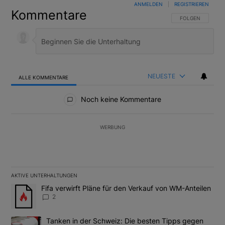
ANMELDEN
|
REGISTRIEREN
Kommentare
FOLGE DIESER U
FOLGEN
NEUESTE
ALLE KOMMENTARE
Alle Kommentare
Noch keine Kommentare
WERBUNG
AKTIVE UNTERHALTUNGEN
Das Folgende ist eine Liste der am meisten kommentierten Artikel
Ein Trendartikel mit dem Titel "Fifa verwirft Pläne für den Verk
Fifa verwirft Pläne für den Verkauf von WM-Anteilen
2
Ein Trendartikel mit dem Titel "Tanken in der Schweiz: Die best
Tanken in der Schweiz: Die besten Tipps gegen