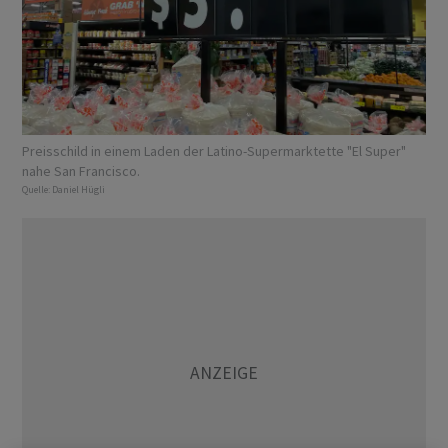
Preisschild in einem Laden der Latino-Supermarktette "El Super"
nahe San Francisco.
Quelle:
Daniel Hügli