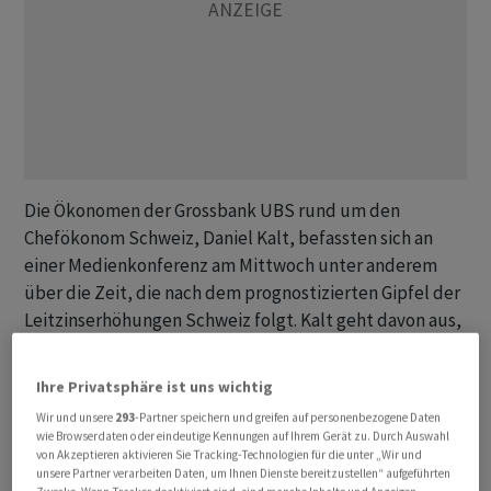
Die Ökonomen der Grossbank UBS rund um den
Chefökonom Schweiz, Daniel Kalt, befassten sich an
einer Medienkonferenz am Mittwoch unter anderem
über die Zeit, die nach dem prognostizierten Gipfel der
Leitzinserhöhungen Schweiz folgt. Kalt geht davon aus,
dass die Schweizerische Nationalbank (SNB) ihren
Leitzins im September zunächst noch um weitere 0,25
Ihre Privatsphäre ist uns wichtig
Prozentpunkte auf 2 Prozent erhöhen wird. Danach
Wir und unsere
293
-Partner speichern und greifen auf personenbezogene Daten
könnten drei Szenarien eintreten:
wie Browserdaten oder eindeutige Kennungen auf Ihrem Gerät zu. Durch Auswahl
von Akzeptieren aktivieren Sie Tracking-Technologien für die unter „Wir und
unsere Partner verarbeiten Daten, um Ihnen Dienste bereitzustellen“ aufgeführten
1. Inflation wie Ende der 1980er-Jahre