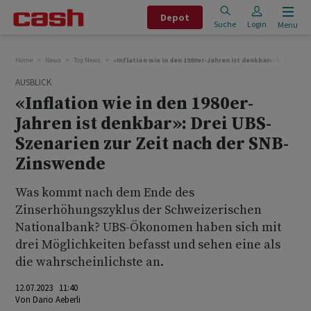
Depot
Suche
Login
Menu
Home
News
Top News
«Inflation wie in den 1980er-Jahren ist denkbar»: Drei UBS
AUSBLICK
«Inflation wie in den 1980er-
Jahren ist denkbar»: Drei UBS-
Szenarien zur Zeit nach der SNB-
Zinswende
Was kommt nach dem Ende des
Zinserhöhungszyklus der Schweizerischen
Nationalbank? UBS-Ökonomen haben sich mit
drei Möglichkeiten befasst und sehen eine als
die wahrscheinlichste an.
12.07.2023 11:40
Von
Dario Aeberli