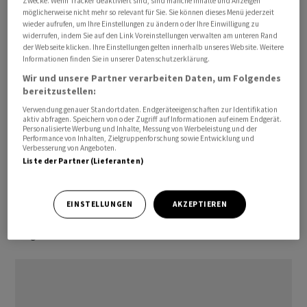
Zwecke. Wenn Tracker deaktiviert sind, sind manche Inhalte und Anzeigen
möglicherweise nicht mehr so relevant für Sie. Sie können dieses Menü jederzeit
wieder aufrufen, um Ihre Einstellungen zu ändern oder Ihre Einwilligung zu
Als "unwahrscheinlich, aber inzwischen nicht mehr
widerrufen, indem Sie auf den Link Voreinstellungen verwalten am unteren Rand
undenkbar" bezeichnete UBS-Ökonom Alessandro Bee
der Webseite klicken. Ihre Einstellungen gelten innerhalb unseres Website. Weitere
Informationen finden Sie in unserer Datenschutzerklärung.
das Risiko einer Entgleisung der Inflations- und
Wir und unsere Partner verarbeiten Daten, um Folgendes
Zinsentwicklung. Dieses würde sich realisieren, wenn
bereitzustellen:
der Druck der Inflation stark ausfiele und die SNB sie
Verwendung genauer Standortdaten. Endgeräteeigenschaften zur Identifikation
nicht mehr unter die 2-Prozent-Marke zurückbringen
aktiv abfragen. Speichern von oder Zugriff auf Informationen auf einem Endgerät.
Personalisierte Werbung und Inhalte, Messung von Werbeleistung und der
könne.
Performance von Inhalten, Zielgruppenforschung sowie Entwicklung und
Verbesserung von Angeboten.
Liste der Partner (Lieferanten)
Der UBS-Experte erinnerte an das Ende der 1980er-Jahr,
als die Inflation auf über 6 Prozent stieg. Der SNB sei es
erst Mitte der 1990er-Jahre gelungen, die Inflation
EINSTELLUNGEN
AKZEPTIEREN
wieder unter Kontrolle zu bringen - zum Preis einer
langen Rezession sowie einer Immobilienkrise.