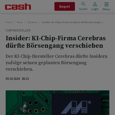
Depot
Suche
Login
Menu
Home
News
Top News
Insider: KI-Chip-Firma Cerebras dürfte Börsengang verschi
CHIPHERSTELLER
Insider: KI-Chip-Firma Cerebras
dürfte Börsengang verschieben
Der KI-Chip-Hersteller Cerebras dürfte Insidern
zufolge seinen geplanten Börsengang
verschieben.
09.10.2024 06:15