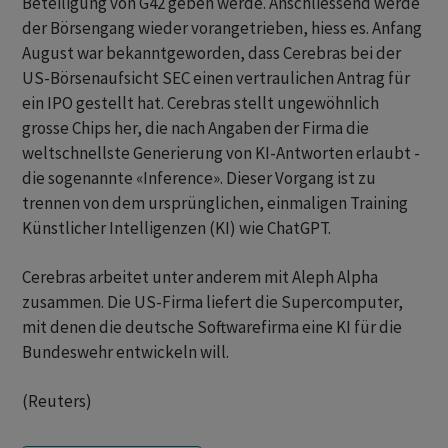
Beteiligung von G42 geben werde. Anschliessend werde
der Börsengang wieder vorangetrieben, hiess es. Anfang
August war bekanntgeworden, dass Cerebras bei der
US-Börsenaufsicht SEC einen vertraulichen Antrag für
ein IPO gestellt hat. Cerebras stellt ungewöhnlich
grosse Chips her, die nach Angaben der Firma die
weltschnellste Generierung von KI-Antworten erlaubt -
die sogenannte «Inference». Dieser Vorgang ist zu
trennen von dem ursprünglichen, einmaligen Training
Künstlicher Intelligenzen (KI) wie ChatGPT.
Cerebras arbeitet unter anderem mit Aleph Alpha
zusammen. Die US-Firma liefert die Supercomputer,
mit denen die deutsche Softwarefirma eine KI für die
Bundeswehr entwickeln will.
(Reuters)