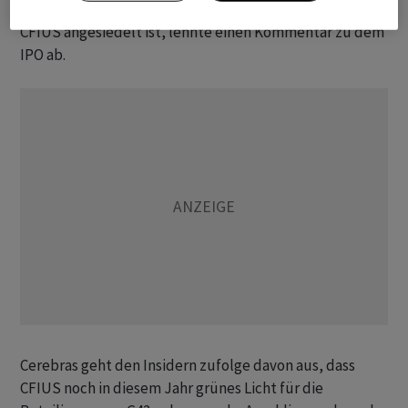
nicht vor. Ein Sprecher des US-Finanzministeriums, wo
CFIUS angesiedelt ist, lehnte einen Kommentar zu dem
IPO ab.
Cerebras geht den Insidern zufolge davon aus, dass
CFIUS noch in diesem Jahr grünes Licht für die