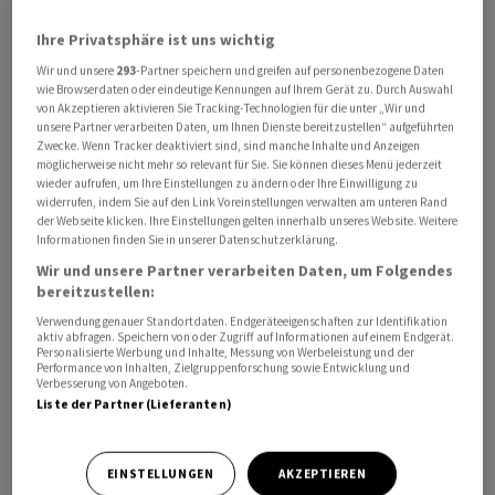
Ihre Privatsphäre ist uns wichtig
Wir und unsere
293
-Partner speichern und greifen auf personenbezogene Daten
Der Nvidia-Konkurrent wird vermutlich die für Anfang
wie Browserdaten oder eindeutige Kennungen auf Ihrem Gerät zu. Durch Auswahl
von Akzeptieren aktivieren Sie Tracking-Technologien für die unter „Wir und
kommende Woche geplante Roadshow absagen, wie die
unsere Partner verarbeiten Daten, um Ihnen Dienste bereitzustellen“ aufgeführten
Nachrichtenagentur Reuters am Dienstag von mit dem
Zwecke. Wenn Tracker deaktiviert sind, sind manche Inhalte und Anzeigen
möglicherweise nicht mehr so relevant für Sie. Sie können dieses Menü jederzeit
Vorgang vertraute Personen erfuhr. Hintergrund seien
wieder aufrufen, um Ihre Einstellungen zu ändern oder Ihre Einwilligung zu
Verzögerungen bei der Bearbeitung des Antrags durch
widerrufen, indem Sie auf den Link Voreinstellungen verwalten am unteren Rand
der Webseite klicken. Ihre Einstellungen gelten innerhalb unseres Website. Weitere
das Committee on Foreign Investment in the United
Informationen finden Sie in unserer Datenschutzerklärung.
States (CFIUS), das ausländische Investitionen mit Blick
Wir und unsere Partner verarbeiten Daten, um Folgendes
auf die nationale Sicherheit überprüft. Zu den
bereitzustellen:
Investoren bei Cerebras gehört das Technologie-
Verwendung genauer Standortdaten. Endgeräteeigenschaften zur Identifikation
aktiv abfragen. Speichern von oder Zugriff auf Informationen auf einem Endgerät.
Unternehmen G42 mit Sitz in den Vereinigten
Personalisierte Werbung und Inhalte, Messung von Werbeleistung und der
Arabischen Emiraten (VAE). Angaben von Anfang
Performance von Inhalten, Zielgruppenforschung sowie Entwicklung und
Verbesserung von Angeboten.
Oktober zufolge machte G42 als grösster Kunde 83
Liste der Partner (Lieferanten)
Prozent des Cerebras-Umsatzes 2023 aus.
EINSTELLUNGEN
AKZEPTIEREN
Stellungnahmen von Cerebras und G42 lagen zunächst