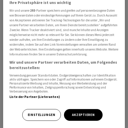
Ihre Privatsphäre ist uns wichtig
Wir und unsere
293
-Partner speichern und greifen auf personenbezogene Daten
wie Browserdaten oder eindeutige Kennungen auf Ihrem Gerät zu. Durch Auswahl
von Akzeptieren aktivieren Sie Tracking-Technologien für die unter „Wir und
unsere Partner verarbeiten Daten, um Ihnen Dienste bereitzustellen“ aufgeführten
Zwecke. Wenn Tracker deaktiviert sind, sind manche Inhalte und Anzeigen
In der Sendung «Forum»des Westschweizer Radios RTS
möglicherweise nicht mehr so relevant für Sie. Sie können dieses Menü jederzeit
erklärte Sprecherin Michèle Sierro, dass in den USA, wo
wieder aufrufen, um Ihre Einstellungen zu ändern oder Ihre Einwilligung zu
widerrufen, indem Sie auf den Link Voreinstellungen verwalten am unteren Rand
Präsident Donald Trump unter anderen die Schweizer
der Webseite klicken. Ihre Einstellungen gelten innerhalb unseres Website. Weitere
Pharmaunternehmen auffordert, die Preise für ihre
Informationen finden Sie in unserer Datenschutzerklärung.
Medikamente zu senken, diese Preise vom Markt
Wir und unsere Partner verarbeiten Daten, um Folgendes
festgelegt würden. Es sei Sache der Hersteller, darüber
bereitzustellen:
zu entscheiden. In der Schweiz hingegen würden die
Verwendung genauer Standortdaten. Endgeräteeigenschaften zur Identifikation
aktiv abfragen. Speichern von oder Zugriff auf Informationen auf einem Endgerät.
Preise vom Staat festgelegt - ein System, das von
Personalisierte Werbung und Inhalte, Messung von Werbeleistung und der
Performance von Inhalten, Zielgruppenforschung sowie Entwicklung und
Interpharma als veraltet bezeichnet wird.
Verbesserung von Angeboten.
Liste der Partner (Lieferanten)
«Wir fordern eine Reform dieses Systems, da es für
innovative Produkte nicht geeignet ist», sagte Sierro
EINSTELLUNGEN
AKZEPTIEREN
und wies darauf hin, dass die Kosten für die
Entwicklung eines neuen Medikaments 2,5 Milliarden