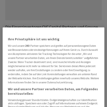
Die Finanzinvestoren CVC Capital Partners und Groupe
Bruxelles Lambert (
GBL
) wollen den italienischen
Pharmakonzern Recordati für 10,7 Milliarden
Ihre Privatsphäre ist uns wichtig
Euro kaufen und ‌von ⁠der Börse nehmen. Das Konsortium
Wir und unsere
293
-Partner speichern und greifen auf personenbezogene Daten
wie Browserdaten oder eindeutige Kennungen auf Ihrem Gerät zu. Durch Auswahl
legte am Freitag ein Barangebot in Höhe von ⁠51,29
von Akzeptieren aktivieren Sie Tracking-Technologien für die unter „Wir und
Euro je Aktie vor. Dies entspricht einem Aufschlag von
unsere Partner verarbeiten Daten, um Ihnen Dienste bereitzustellen“ aufgeführten
12,89 Prozent zum Schlusskurs ‌vom 25. März, dem Tag,
Zwecke. Wenn Tracker deaktiviert sind, sind manche Inhalte und Anzeigen
möglicherweise nicht mehr so relevant für Sie. Sie können dieses Menü jederzeit
bevor das Interesse von ‌CVC an Recordati bekannt
wieder aufrufen, um Ihre Einstellungen zu ändern oder Ihre Einwilligung zu
geworden war. «CVC ​und
GBL
werden als
widerrufen, indem Sie auf den Link Voreinstellungen verwalten am unteren Rand
der Webseite klicken. Ihre Einstellungen gelten innerhalb unseres Website. Weitere
gleichberechtigte Investoren partnerschaftlich
Informationen finden Sie in unserer Datenschutzerklärung.
zusammenarbeiten, mit dem klaren Bekenntnis, die
Wir und unsere Partner verarbeiten Daten, um Folgendes
Entwicklung des Unternehmens langfristig zu
bereitzustellen:
unterstützen», teilten die beiden Investoren mit.
Verwendung genauer Standortdaten. Endgeräteeigenschaften zur Identifikation
aktiv abfragen. Speichern von oder Zugriff auf Informationen auf einem Endgerät.
Personalisierte Werbung und Inhalte, Messung von Werbeleistung und der