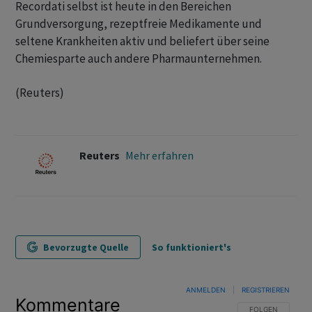
Recordati selbst ‌ist heute in den Bereichen
Grundversorgung, rezeptfreie Medikamente und ​
seltene Krankheiten aktiv und beliefert über seine
Chemiesparte auch andere Pharmaunternehmen.
(Reuters)
Reuters
Mehr erfahren
Bevorzugte Quelle
So funktioniert's
ANMELDEN
|
REGISTRIEREN
Kommentare
FOLGE DIESER U
FOLGEN