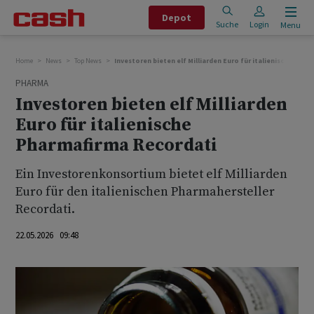
Depot
Suche
Login
Menu
Home
News
Top News
Investoren bieten elf Milliarden Euro für italienische Pha
PHARMA
Investoren bieten elf Milliarden
Euro für italienische
Pharmafirma Recordati
Ein Investorenkonsortium bietet elf Milliarden
Euro für den italienischen Pharmahersteller
Recordati.
22.05.2026 09:48