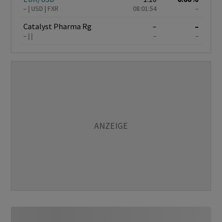
–
USD
FXR
08:01:54
–
Catalyst Pharma Rg
–
–
–
–
–