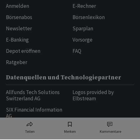
Anmelden
E-Rechner
Börsenabos
Börsenlexikon
Newsletter
Sparplan
E-Banking
Vorsorge
Depot eröffnen
FAQ
Ratgeber
Datenquellen und Technologiepartner
Allfunds Tech Solutions
Logos provided by
Switzerland AG
Elbstream
SIX Financial Information
AG
Teilen
Merken
Kommentare
Ringier AG | Ringier Medien Schweiz