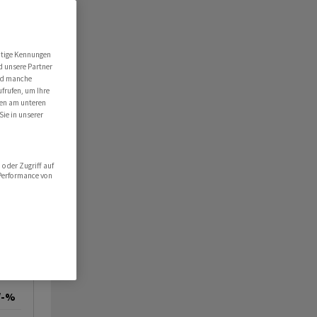
utige Kennungen
d unsere Partner
ind manche
ufrufen, um Ihre
ten am unteren
Sie in unserer
oder Zugriff auf
 Performance von
/-%