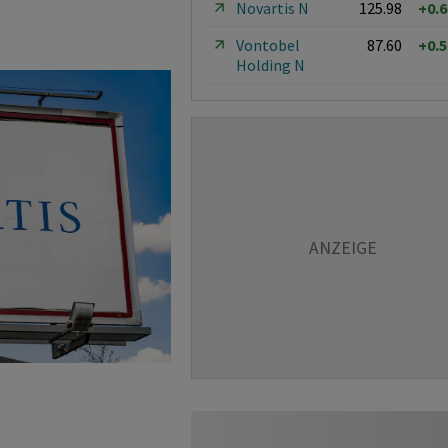
Novartis N
125.98
+0.
Vontobel
87.60
+0.
Holding N