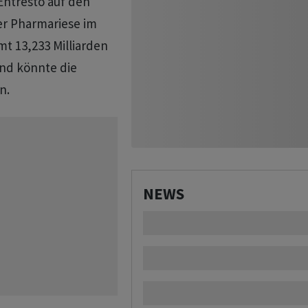
Entresto auf den
er Pharmariese im
mt 13,233 Milliarden
end könnte die
n.
NEWS