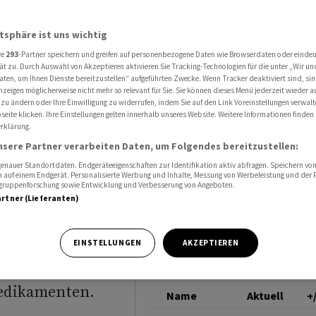
en trotz nahender Patentklippe
NOVARTIS
atsphäre ist uns wichtig
re
293
-Partner speichern und greifen auf personenbezogene Daten wie Browserdaten oder einde
Novartis-
ät zu. Durch Auswahl von Akzeptieren aktivieren Sie Tracking-Technologien für die unter „Wir un
aten, um Ihnen Dienste bereitzustellen“ aufgeführten Zwecke. Wenn Tracker deaktiviert sind, s
nzeigen möglicherweise nicht mehr so relevant für Sie. Sie können dieses Menü jederzeit wieder a
nder
 zu ändern oder Ihre Einwilligung zu widerrufen, indem Sie auf den Link Voreinstellungen verwal
eite klicken. Ihre Einstellungen gelten innerhalb unseres Website. Weitere Informationen finden 
rklärung.
nsere Partner verarbeiten Daten, um Folgendes bereitzustellen:
nauer Standortdaten. Endgeräteeigenschaften zur Identifikation aktiv abfragen. Speichern von 
 auf einem Endgerät. Personalisierte Werbung und Inhalte, Messung von Werbeleistung und der
elgruppenforschung sowie Entwicklung und Verbesserung von Angeboten.
artner (Lieferanten)
ns Novartis
EINSTELLUNGEN
AKZEPTIEREN
denken zum
Medikamenten.
Name
Aktuell
+