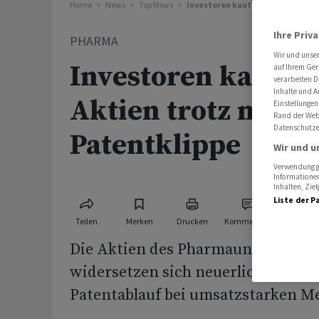
Home
News
Top News
Investoren kaufen Novartis-Akti
Ihre Priv
PHARMA
Wir und unse
Investoren kaufen 
auf Ihrem Ger
verarbeiten D
Inhalte und A
Aktien trotz nahe
Einstellungen
Rand der Webs
Datenschutze
Patentklippe
Wir und u
Verwendung ge
Informationen
Inhalten, Zi
Liste der P
Teilen
Merken
Drucken
Kommentare
Die Aktien des Pharmaunternehme
widersetzen sich neuerlichen Be
Patentablauf bei umsatzstarken 