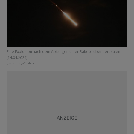
Eine Explosion nach dem Abfangen einer Rakete über Jerusalem
(14.04.2024).
Quelle:
imago/Xinhua