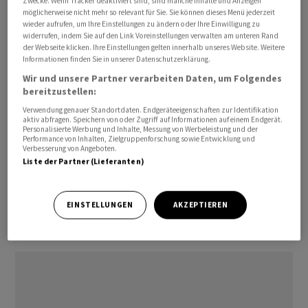
Zwecke. Wenn Tracker deaktiviert sind, sind manche Inhalte und Anzeigen
Nur kurze Zeit später gab das israelische Militär
möglicherweise nicht mehr so relevant für Sie. Sie können dieses Menü jederzeit
Entwarnung und erklärte, die Israelis könnten ihre
wieder aufrufen, um Ihre Einstellungen zu ändern oder Ihre Einwilligung zu
Schutzräume verlassen.
widerrufen, indem Sie auf den Link Voreinstellungen verwalten am unteren Rand
der Webseite klicken. Ihre Einstellungen gelten innerhalb unseres Website. Weitere
Informationen finden Sie in unserer Datenschutzerklärung.
Der israelische Militärsprecher Daniel Hagari teilte mit,
Wir und unsere Partner verarbeiten Daten, um Folgendes
ihm seien keine Verletzungen infolge der iranischen
bereitzustellen:
Raketenangriffe bekannt. Er beschrieb den Angriff
Verwendung genauer Standortdaten. Endgeräteeigenschaften zur Identifikation
aktiv abfragen. Speichern von oder Zugriff auf Informationen auf einem Endgerät.
dennoch als ernsthaft und kündigte Konsequenzen an.
Personalisierte Werbung und Inhalte, Messung von Werbeleistung und der
Ort, Zeitpunkt und Umfang liess er aber offen. Ein
Performance von Inhalten, Zielgruppenforschung sowie Entwicklung und
Verbesserung von Angeboten.
hochrangiger iranischer Beamter sagte der
Liste der Partner (Lieferanten)
Nachrichtenagentur Reuters, der Befehl zum
Raketenangriff auf Israel sei vom Obersten Führer des
EINSTELLUNGEN
AKZEPTIEREN
Landes, Ajatollah Ali Chamenei, erteilt worden.
Chamenei befinde sich an einem sicheren Ort.