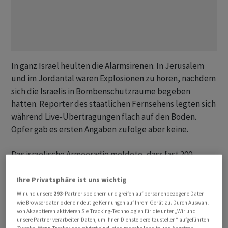
In ganz Israel heulten die Alarmsirenen. In Jerusalem
und im Jordantal waren Explosionen zu hören, nachdem
sich die Israelis in Bombenschutzräume begeben
hatten. Reporter des staatlichen Fernsehens legten sich
während Live-Übertragungen flach auf den Boden.
Opfer gab es ersten Angaben zufolge aber keine.
Das israelische Armeeradio meldete, dass fast 200
Raketen aus dem Iran auf Israel abgefeuert worden
seien. Die iranischen Revolutionsgarden gaben bekannt,
Ihre Privatsphäre ist uns wichtig
dass der Iran Dutzende Raketen abgefeuert habe.
Wir und unsere
293
-Partner speichern und greifen auf personenbezogene Daten
wie Browserdaten oder eindeutige Kennungen auf Ihrem Gerät zu. Durch Auswahl
Sollte Israel Vergeltung üben, werde die Antwort
von Akzeptieren aktivieren Sie Tracking-Technologien für die unter „Wir und
Teherans «noch vernichtender und verheerender» sein.
unsere Partner verarbeiten Daten, um Ihnen Dienste bereitzustellen“ aufgeführten