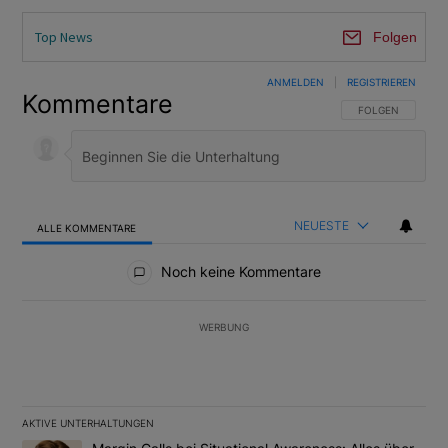
Top News
Folgen
ANMELDEN
|
REGISTRIEREN
Kommentare
FOLGE DIESER U
FOLGEN
NEUESTE
ALLE KOMMENTARE
Alle Kommentare
Noch keine Kommentare
WERBUNG
AKTIVE UNTERHALTUNGEN
Das Folgende ist eine Liste der am meisten kommentierten Artikel