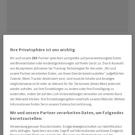
Besonders hart unter den Hedgefonds hatte es dem
Vernehmen nach Millennium Management getroffen:
Ihre Privatsphäre ist uns wichtig
Der Branchenriese habe in der Woche bis zum 6. März
Wir und unsere
293
-Partner speichern und greifen auf personenbezogene Daten
rund 1,5 Milliarden Dollar eingebüsst, das entspricht 1,7
wie Browserdaten oder eindeutige Kennungen auf Ihrem Gerät zu. Durch Auswahl
von Akzeptieren aktivieren Sie Tracking-Technologien für die unter „Wir und
Prozent des zuletzt ausgewiesenen Vermögens.
unsere Partner verarbeiten Daten, um Ihnen Dienste bereitzustellen“ aufgeführten
Balyasny Asset Management habe 3,5 Prozent verloren,
Zwecke. Wenn Tracker deaktiviert sind, sind manche Inhalte und Anzeigen
möglicherweise nicht mehr so relevant für Sie. Sie können dieses Menü jederzeit
wie darüber informierte Kreise berichten. Point72 Asset
wieder aufrufen, um Ihre Einstellungen zu ändern oder Ihre Einwilligung zu
Management kam Insidern zufolge auf ein Minus von 1,1
widerrufen, indem Sie auf den Link Voreinstellungen verwalten am unteren Rand
der Webseite klicken. Ihre Einstellungen gelten innerhalb unseres Website. Weitere
Prozent.
Informationen finden Sie in unserer Datenschutzerklärung.
Wir und unsere Partner verarbeiten Daten, um Folgendes
Bei Millennium haben die Verluste einen Grossteil der
bereitzustellen:
zuvor erzielten Rendite ausgelöscht. Der Hedgefonds
Verwendung genauer Standortdaten. Endgeräteeigenschaften zur Identifikation
mit einem verwalteten Vermögen von 86,7 Milliarden
aktiv abfragen. Speichern von oder Zugriff auf Informationen auf einem Endgerät.
Personalisierte Werbung und Inhalte, Messung von Werbeleistung und der