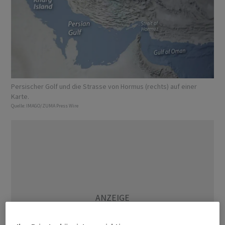
Persischer Golf und die Strasse von Hormus (rechts) auf einer
Karte.
Quelle:
IMAGO/ZUMA Press Wire