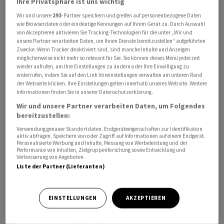
Ihre Privatsphäre ist uns wichtig
Wir und unsere
293
-Partner speichern und greifen auf personenbezogene Daten
wie Browserdaten oder eindeutige Kennungen auf Ihrem Gerät zu. Durch Auswahl
von Akzeptieren aktivieren Sie Tracking-Technologien für die unter „Wir und
unsere Partner verarbeiten Daten, um Ihnen Dienste bereitzustellen“ aufgeführten
Zwecke. Wenn Tracker deaktiviert sind, sind manche Inhalte und Anzeigen
möglicherweise nicht mehr so relevant für Sie. Sie können dieses Menü jederzeit
⁠Es sei vorgesehen, den Schiffsverkehr entlang einer
wieder aufrufen, um Ihre Einstellungen zu ändern oder Ihre Einwilligung zu
widerrufen, indem Sie auf den Link Voreinstellungen verwalten am unteren Rand
festgelegten Route durch die Meerenge zu steuern,
der Webseite klicken. Ihre Einstellungen gelten innerhalb unseres Website. Weitere
sagt der ‌Vorsitzende des iranischen
Informationen finden Sie in unserer Datenschutzerklärung.
Parlamentsausschusses für nationale Sicherheit,
Wir und unsere Partner verarbeiten Daten, um Folgendes
Ebrahim Asisi. Von der Regelung ‌sollen nur
bereitzustellen:
Handelsschiffe und diejenigen profitieren, die ​mit dem
Verwendung genauer Standortdaten. Endgeräteeigenschaften zur Identifikation
aktiv abfragen. Speichern von oder Zugriff auf Informationen auf einem Endgerät.
Iran kooperieren.
Personalisierte Werbung und Inhalte, Messung von Werbeleistung und der
Performance von Inhalten, Zielgruppenforschung sowie Entwicklung und
Verbesserung von Angeboten.
Im Rahmen des Mechanismus würden für spezielle
Liste der Partner (Lieferanten)
Dienstleistungen Gebühren erhoben. Die für den
Öltransport enorm wichtige Strasse von Hormus ist seit
EINSTELLUNGEN
AKZEPTIEREN
Beginn des Kriegs der USA und Israels gegen den Iran
faktisch blockiert, was weltweit zu ‌steigenden