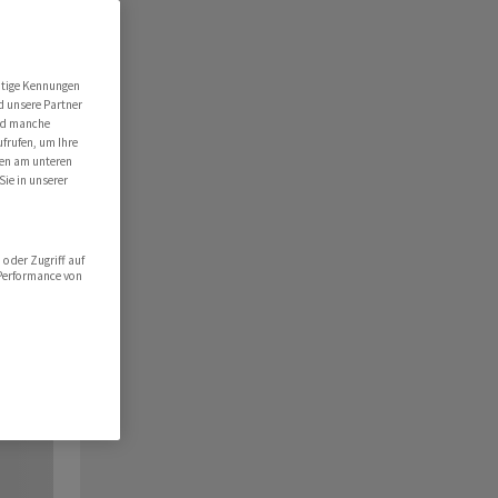
utige Kennungen
d unsere Partner
ind manche
ufrufen, um Ihre
ten am unteren
Sie in unserer
oder Zugriff auf
 Performance von