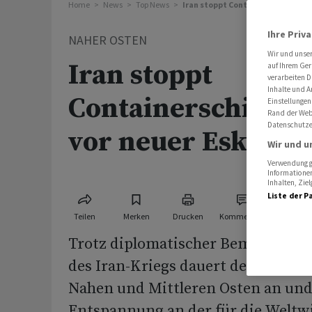
Home
News
Top News
Iran stoppt Containerschiffe - W
Ihre Priv
NAHER OSTEN
Wir und unse
Iran stoppt
auf Ihrem Ger
verarbeiten D
Inhalte und A
Containerschiffe 
Einstellungen
Rand der Webs
Datenschutze
vor neuer Eskalati
Wir und u
Verwendung ge
Informationen
Inhalten, Zi
Liste der P
Teilen
Merken
Drucken
Kommentare
Trotz diplomatischer Bemühungen
des Iran-Kriegs dauert der Schlag
Nahen und Mittleren Osten an und
Entspannung an der für die Weltwi