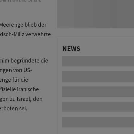
schen Iran und Oman.
e Meerenge blieb der
idsch-Miliz verwehrte
NEWS
nim begründete die
ungen von US-
nge für die
fizielle iranische
gen zu Israel, den
rboten sei.