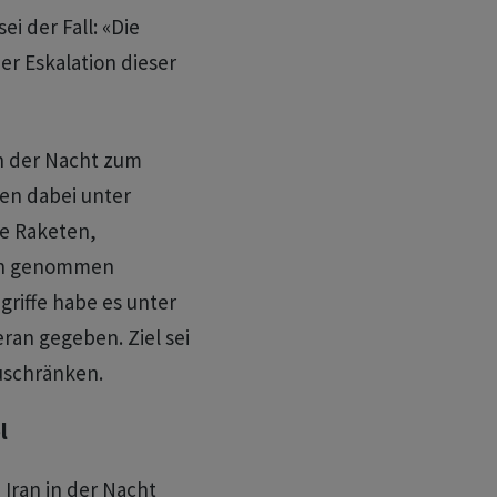
ei der Fall: «Die
r Eskalation dieser
in der Nacht zum
eien dabei unter
he Raketen,
en genommen
ngriffe habe es unter
ran gegeben. Ziel sei
zuschränken.
l
Iran in der Nacht