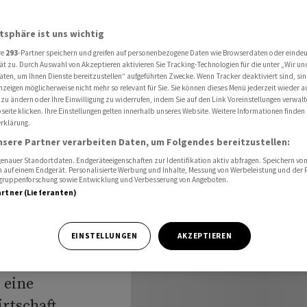
arnung vor neuer Eskalation
atsphäre ist uns wichtig
re
293
-Partner speichern und greifen auf personenbezogene Daten wie Browserdaten oder einde
ät zu. Durch Auswahl von Akzeptieren aktivieren Sie Tracking-Technologien für die unter „Wir un
aten, um Ihnen Dienste bereitzustellen“ aufgeführten Zwecke. Wenn Tracker deaktiviert sind, s
nzeigen möglicherweise nicht mehr so relevant für Sie. Sie können dieses Menü jederzeit wieder a
- Warnung
 zu ändern oder Ihre Einwilligung zu widerrufen, indem Sie auf den Link Voreinstellungen verwal
eite klicken. Ihre Einstellungen gelten innerhalb unseres Website. Weitere Informationen finden 
rklärung.
on
nsere Partner verarbeiten Daten, um Folgendes bereitzustellen:
nauer Standortdaten. Endgeräteeigenschaften zur Identifikation aktiv abfragen. Speichern von 
 auf einem Endgerät. Personalisierte Werbung und Inhalte, Messung von Werbeleistung und der
elgruppenforschung sowie Entwicklung und Verbesserung von Angeboten.
artner (Lieferanten)
 um ein Ende
EINSTELLUNGEN
AKZEPTIEREN
abtausch im
 eine
rtschaft