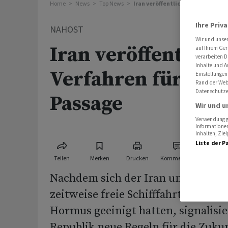
Home
News
Top News
Iran veröffentlicht Verfahren f
Ihre Priv
NAHOST
Wir und unse
Iran veröffentlicht
auf Ihrem Ger
verarbeiten D
Inhalte und A
Verfahren für Hor
Einstellungen
Rand der Webs
Datenschutze
Passage
Wir und u
Verwendung ge
Informationen
Inhalten, Zi
Liste der P
Teilen
Merken
Drucken
Kommentare
Nachdem sich der Iran und die USA
zeitweise freie Schifffahrt in der S
Hormus geeinigt hatten, signalisie
Republik neue Regeln für die Zukun