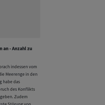
 an - Anzahl zu
sprach indessen vom
die Meerenge in den
g habe das
ruch des Konflikts
gegeben. Zudem
kste Störung von