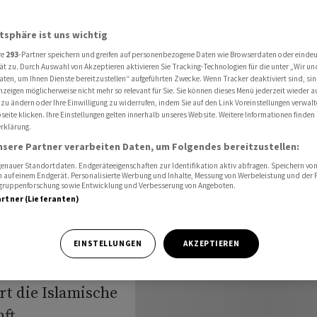
ür Hormus-Passage
atsphäre ist uns wichtig
re
293
-Partner speichern und greifen auf personenbezogene Daten wie Browserdaten oder einde
ät zu. Durch Auswahl von Akzeptieren aktivieren Sie Tracking-Technologien für die unter „Wir un
aten, um Ihnen Dienste bereitzustellen“ aufgeführten Zwecke. Wenn Tracker deaktiviert sind, s
nzeigen möglicherweise nicht mehr so relevant für Sie. Sie können dieses Menü jederzeit wieder a
mus-
 zu ändern oder Ihre Einwilligung zu widerrufen, indem Sie auf den Link Voreinstellungen verwal
eite klicken. Ihre Einstellungen gelten innerhalb unseres Website. Weitere Informationen finden 
rklärung.
nsere Partner verarbeiten Daten, um Folgendes bereitzustellen:
nauer Standortdaten. Endgeräteeigenschaften zur Identifikation aktiv abfragen. Speichern von 
 auf einem Endgerät. Personalisierte Werbung und Inhalte, Messung von Werbeleistung und der
elgruppenforschung sowie Entwicklung und Verbesserung von Angeboten.
artner (Lieferanten)
 auf eine
EINSTELLUNGEN
AKZEPTIEREN
trasse von
rt die Islamische
ft.