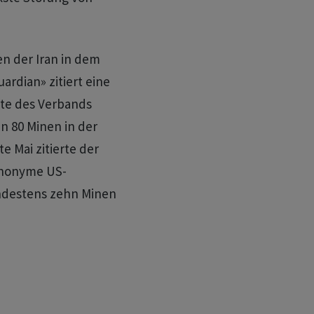
en der Iran in dem
uardian» zitiert eine
rte des Verbands
n 80 Minen in der
e Mai zitierte der
anonyme US-
ndestens zehn Minen