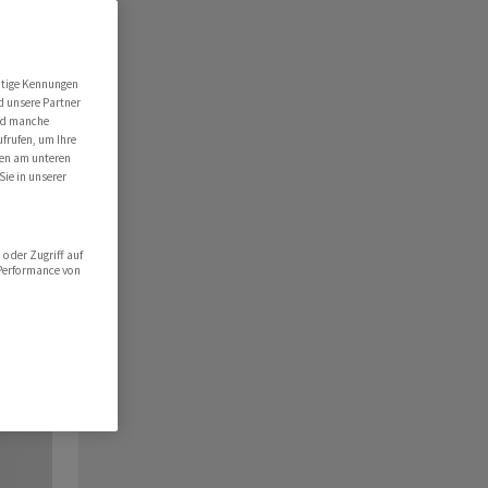
utige Kennungen
d unsere Partner
ind manche
ufrufen, um Ihre
ten am unteren
Sie in unserer
oder Zugriff auf
 Performance von