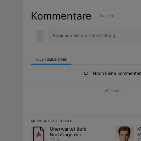
Kommentare
FOLGE DIESER UNTERHAL
FOLGEN
ALLE KOMMENTARE
Alle Kommentare
Noch keine Kommentar
WERBUNG
AKTIVE UNTERHALTUNGEN
Das Folgende ist eine Liste der am meisten kommentier
Unerwartet tiefe
M
Ein Trendartikel mit dem Titel "Unerwartet tiefe Nac
Ein Trendart
Nachfrage der
S
Zentralbanken könnte
A
5