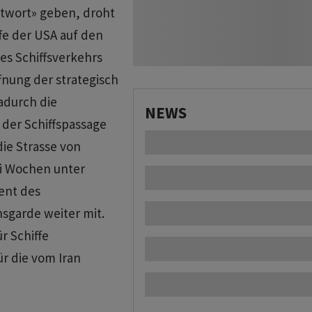
twort» geben, droht
ffe der USA auf den
es Schiffsverkehrs
fnung der strategisch
adurch die
NEWS
 der Schiffspassage
die Strasse von
i Wochen unter
zent des
nsgarde weiter mit.
r Schiffe
 die vom Iran ​