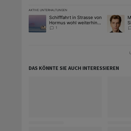
AKTIVE UNTERHALTUNGEN
Das Folgende ist eine Liste der am meisten kommentier
Schifffahrt in Strasse von
M
Ein Trendartikel mit dem Titel "Schifffahrt in Strass
Ein Trendart
Hormus wohl weiterhin
S
massiv gestört
A
1
D
U
DAS KÖNNTE SIE AUCH INTERESSIEREN