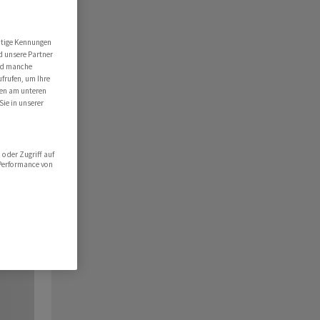
utige Kennungen
d unsere Partner
ind manche
ufrufen, um Ihre
ten am unteren
Sie in unserer
oder Zugriff auf
 Performance von