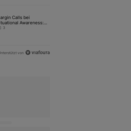
ten Artikel der letzten 7 days.
argin Calls bei
e von Hormus wohl weiterhin massiv gestört" mit 1 kommentar.
ikel mit dem Titel "Margin Calls bei Situational Awareness: Alles übe
ituational Awareness:
lles über den Retter-
3
eal
nterstützt von