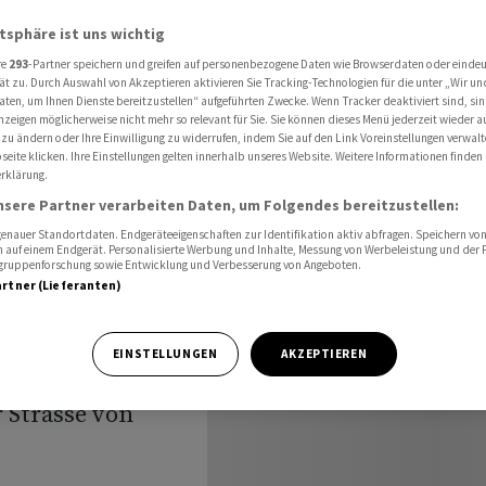
n der Strasse von Hormus
atsphäre ist uns wichtig
re
293
-Partner speichern und greifen auf personenbezogene Daten wie Browserdaten oder einde
ät zu. Durch Auswahl von Akzeptieren aktivieren Sie Tracking-Technologien für die unter „Wir un
r
aten, um Ihnen Dienste bereitzustellen“ aufgeführten Zwecke. Wenn Tracker deaktiviert sind, s
nzeigen möglicherweise nicht mehr so relevant für Sie. Sie können dieses Menü jederzeit wieder a
 zu ändern oder Ihre Einwilligung zu widerrufen, indem Sie auf den Link Voreinstellungen verwal
r Strasse
eite klicken. Ihre Einstellungen gelten innerhalb unseres Website. Weitere Informationen finden 
rklärung.
nsere Partner verarbeiten Daten, um Folgendes bereitzustellen:
nauer Standortdaten. Endgeräteeigenschaften zur Identifikation aktiv abfragen. Speichern von 
 auf einem Endgerät. Personalisierte Werbung und Inhalte, Messung von Werbeleistung und der
elgruppenforschung sowie Entwicklung und Verbesserung von Angeboten.
artner (Lieferanten)
EINSTELLUNGEN
AKZEPTIEREN
t die USA vor
 Strasse von