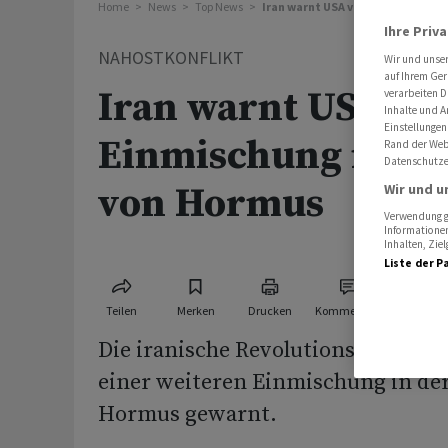
Home
News
Top News
Iran warnt USA vor Einmischung i
Ihre Priv
NAHOSTKONFLIKT
Wir und unse
auf Ihrem Ger
Iran warnt USA vo
verarbeiten D
Inhalte und A
Einstellungen
Einmischung in de
Rand der Webs
Datenschutze
von Hormus
Wir und u
Verwendung ge
Informationen
Inhalten, Zi
Liste der P
Teilen
Merken
Drucken
Kommentare
Die iranische Revolutionsgarde ha
einer weiteren Einmischung in der
Hormus gewarnt.