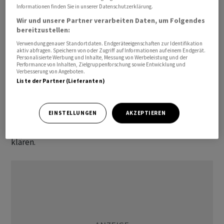
des Krieges zwischen den USA, Israel und dem Iran.
Informationen finden Sie in unserer Datenschutzerklärung.
Wir und unsere Partner verarbeiten Daten, um Folgendes
Bereits im April hatten sich Israel und der Libanon auf
bereitzustellen:
eine Feuerpause geeinigt, die im Mai verlängert wurde.
Verwendung genauer Standortdaten. Endgeräteeigenschaften zur Identifikation
aktiv abfragen. Speichern von oder Zugriff auf Informationen auf einem Endgerät.
Die Kämpfe gingen jedoch weiter. Israel war im März in
Personalisierte Werbung und Inhalte, Messung von Werbeleistung und der
Performance von Inhalten, Zielgruppenforschung sowie Entwicklung und
den Libanon einmarschiert, um die Hisbollah
Verbesserung von Angeboten.
zurückzudrängen. Die Miliz hatte zuvor ‌das israelische
Liste der Partner (Lieferanten)
Grenzgebiet unter anderem mit Raketen angegriffen. In
der Woche vom 22. Juni wollen beide Seiten ihre
EINSTELLUNGEN
AKZEPTIEREN
direkten Gespräche fortsetzen, um ein umfassendes
Abkommen zu erzielen und weitere offene Fragen zu
klären.