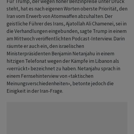
Für Trump, der wegen hoher Benzinpreise unter Druck
steht, hat es nach eigenen Worten oberste Priorität, den
Iran vom Erwerb von Atomwaffen abzuhalten. Der
geistliche Führer ‌des Irans, Ajatollah Ali Chamenei, sei in
die Verhandlungen eingebunden, sagte Trump in einem
am Mittwoch ​veröffentlichten Podcast-Interview. Darin
räumte er auch ein, den israelischen
Ministerpräsidenten Benjamin Netanjahu in einem
hitzigen Telefonat wegen der Kämpfe im Libanon als
«verrückt» bezeichnet zu haben. Netanjahu sprach in
einem Fernsehinterview von «taktischen
Meinungsverschiedenheiten», betonte jedoch die
Einigkeit in der Iran-Frage.