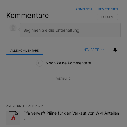
ANMELDEN
|
REGISTRIEREN
Kommentare
FOLGE DIESER U
FOLGEN
NEUESTE
ALLE KOMMENTARE
Alle Kommentare
Noch keine Kommentare
WERBUNG
AKTIVE UNTERHALTUNGEN
Das Folgende ist eine Liste der am meisten kommentierten Artikel
Ein Trendartikel mit dem Titel "Fifa verwirft Pläne für den Verk
Fifa verwirft Pläne für den Verkauf von WM-Anteilen
2