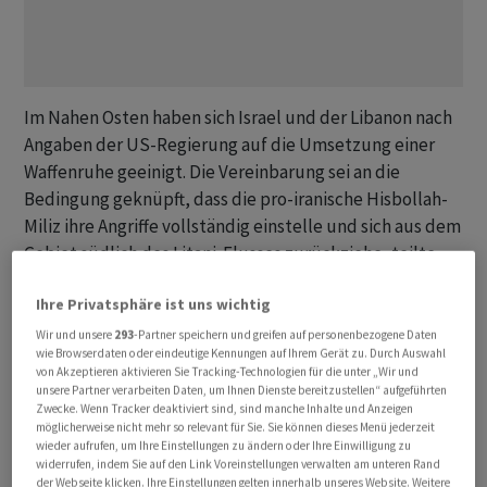
Im Nahen Osten haben sich Israel und der Libanon nach
Angaben ‌der US-Regierung ⁠auf die Umsetzung einer
Waffenruhe geeinigt. Die Vereinbarung sei an die
Bedingung geknüpft, dass die pro-iranische Hisbollah-
Miliz ihre Angriffe vollständig einstelle und ⁠sich aus dem
Gebiet südlich des Litani-Flusses zurückziehe, teilte
das US-Aussenministerium am Mittwoch nach
Ihre Privatsphäre ist uns wichtig
Verhandlungen in Washington mit. US-Präsident Donald
Trump stellte zudem rasche Fortschritte bei ‌den
Wir und unsere
293
-Partner speichern und greifen auf personenbezogene Daten
wie Browserdaten oder eindeutige Kennungen auf Ihrem Gerät zu. Durch Auswahl
Gesprächen über ein umfassenderes Abkommen mit
von Akzeptieren aktivieren Sie Tracking-Technologien für die unter „Wir und
dem Iran in Aussicht. «Wenn es passiert, könnte es ‌am
unsere Partner verarbeiten Daten, um Ihnen Dienste bereitzustellen“ aufgeführten
Zwecke. Wenn Tracker deaktiviert sind, sind manche Inhalte und Anzeigen
Wochenende passieren», sagte Trump im Weissen Haus,
möglicherweise nicht mehr so relevant für Sie. Sie können dieses Menü jederzeit
ohne weitere ​Details zu nennen. Die Einigung zwischen
wieder aufrufen, um Ihre Einstellungen zu ändern oder Ihre Einwilligung zu
widerrufen, indem Sie auf den Link Voreinstellungen verwalten am unteren Rand
Israel und dem Libanon nährt die Hoffnung auf ein Ende
der Webseite klicken. Ihre Einstellungen gelten innerhalb unseres Website. Weitere