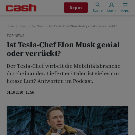
Depot
Suche
Login
Menu
Home
News
Top News
Ist Tesla-Chef Elon Musk genial oder verrückt?
TOP NEWS
Ist Tesla-Chef Elon Musk genial
oder verrückt?
Der Tesla-Chef wirbelt die Mobilitätsbranche
durcheinander. Liefert er? Oder ist vieles nur
heisse Luft? Antworten im Podcast.
01.10.2020 15:56