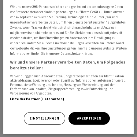
Wir und unsere
293
-Partner speichern und greifen auf personenbezogene Daten
wie Browserdaten oder eindeutige Kennungen auf Ihrem Gerät zu. Durch Auswahl
von Akzeptieren aktivieren Sie Tracking-Technologien für die unter „Wir und
unsere Partner verarbeiten Daten, um Ihnen Dienste bereitzustellen“ aufgeführten
Im Podcast «HZ Insights» sprechen Tim Höfinghoff und
Zwecke. Wenn Tracker deaktiviert sind, sind manche Inhalte und Anzeigen
Handelszeitung-Redaktor David Torcasso über das
möglicherweise nicht mehr so relevant für Sie. Sie können dieses Menü jederzeit
wieder aufrufen, um Ihre Einstellungen zu ändern oder Ihre Einwilligung zu
Phänomen
Tesla
: Wie gelingt es dem US-Autobauer, in
widerrufen, indem Sie auf den Link Voreinstellungen verwalten am unteren Rand
der Elektromobilität so grosse Akzente zu setzen?Sind
der Webseite klicken. Ihre Einstellungen gelten innerhalb unseres Website. Weitere
Informationen finden Sie in unserer Datenschutzerklärung.
die weiteren Aussichten tatsächlich so gut, wie es die
Wir und unsere Partner verarbeiten Daten, um Folgendes
Aktienanleger derzeit erwarten? Was spricht für das
bereitzustellen:
Unternehmen - und was spricht dagegen? Wie reagiert
Verwendung genauer Standortdaten. Endgeräteeigenschaften zur Identifikation
die Konkurrenz und kann sie
Tesla
vielleicht doch schon
aktiv abfragen. Speichern von oder Zugriff auf Informationen auf einem Endgerät.
Personalisierte Werbung und Inhalte, Messung von Werbeleistung und der
bald aus dem Rennen werfen?
Performance von Inhalten, Zielgruppenforschung sowie Entwicklung und
Verbesserung von Angeboten.
Liste der Partner (Lieferanten)
Dieser Beitrag erschien zuerst bei der "Handelszeitung"
EINSTELLUNGEN
AKZEPTIEREN
unter dem Titel:
Elon Musk: Ist der Tesla-Chef genial oder
verrückt?