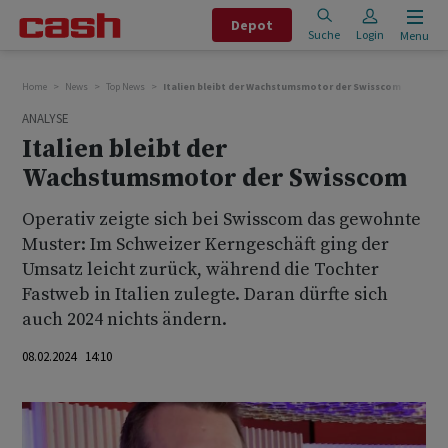
Depot
Suche
Login
Menu
Home
News
Top News
Italien bleibt der Wachstumsmotor der Swisscom
ANALYSE
Italien bleibt der
Wachstumsmotor der Swisscom
Operativ zeigte sich bei Swisscom das gewohnte
Muster: Im Schweizer Kerngeschäft ging der
Umsatz leicht zurück, während die Tochter
Fastweb in Italien zulegte. Daran dürfte sich
auch 2024 nichts ändern.
08.02.2024 14:10