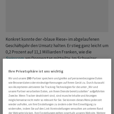
Konkret konnte der «blaue Riese» im abgelaufenen
Geschäftsjahr den Umsatz halten. Er stieg ganz leicht um
0,2 Prozent auf 11,1 Milliarden Franken, wie die
Swisscom
am Donnerstag mitteilte. Im Schweizer
Kerngeschäft ging der Umsatz allerdings erneut leicht
zurück, wobei - wie üblich - der Umsatz mit
Ihre Privatsphäre ist uns wichtig
Telekommunikationsdienstleistungen schrumpfte.
Wir und unsere
293
-Partner speichern und greifen auf personenbezogene Daten
wie Browserdaten oder eindeutige Kennungen auf Ihrem Gerät zu. Durch Auswahl
von Akzeptieren aktivieren Sie Tracking-Technologien für die unter „Wir und
Positives gab es hingegen aus Italien zu berichten. Die
unsere Partner verarbeiten Daten, um Ihnen Dienste bereitzustellen“ aufgeführten
dortige Tochter Fastweb wuchs kräftig, in
Zwecke. Wenn Tracker deaktiviert sind, sind manche Inhalte und Anzeigen
möglicherweise nicht mehr so relevant für Sie. Sie können dieses Menü jederzeit
Lokalwährungen um rund 6 Prozent auf 2,6 Milliarden
wieder aufrufen, um Ihre Einstellungen zu ändern oder Ihre Einwilligung zu
Euro.
widerrufen, indem Sie auf den Link Voreinstellungen verwalten am unteren Rand
der Webseite klicken. Ihre Einstellungen gelten innerhalb unseres Website. Weitere