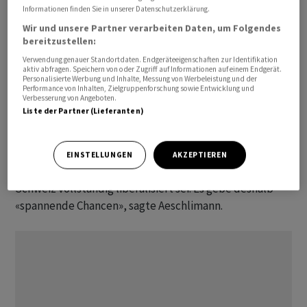
Informationen finden Sie in unserer Datenschutzerklärung.
Aus dem Süden soll deshalb auch das künftige
Wir und unsere Partner verarbeiten Daten, um Folgendes
Wachstum des Schweizer Branchenprimus kommen.
bereitzustellen:
«Wir denken über einen Einstieg in den italienischen
Verwendung genauer Standortdaten. Endgeräteeigenschaften zur Identifikation
Energiemarkt nach», sagte
Swisscom
-CEO Christoph
aktiv abfragen. Speichern von oder Zugriff auf Informationen auf einem Endgerät.
Personalisierte Werbung und Inhalte, Messung von Werbeleistung und der
Aeschlimann an der Bilanzmedienkonferenz des
Performance von Inhalten, Zielgruppenforschung sowie Entwicklung und
Verbesserung von Angeboten.
Konzerns in Zürich.
Liste der Partner (Lieferanten)
Strom und Telefon aus einer Hand
EINSTELLUNGEN
AKZEPTIEREN
Dies sei möglich, weil dieser Markt im Gegensatz zur
Schweiz vollständig liberalisiert sei. Es gebe deshalb
«spannende Chancen», sagte Aeschlimann.