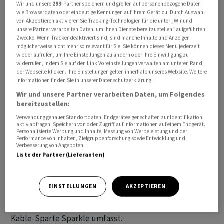
Wir und unsere
293
-Partner speichern und greifen auf personenbezogene Daten
wie Browserdaten oder eindeutige Kennungen auf Ihrem Gerät zu. Durch Auswahl
von Akzeptieren aktivieren Sie Tracking-Technologien für die unter „Wir und
unsere Partner verarbeiten Daten, um Ihnen Dienste bereitzustellen“ aufgeführten
Zwecke. Wenn Tracker deaktiviert sind, sind manche Inhalte und Anzeigen
möglicherweise nicht mehr so relevant für Sie. Sie können dieses Menü jederzeit
Der italienische Staat hat sich die Möglichkeit zum
wieder aufrufen, um Ihre Einstellungen zu ändern oder Ihre Einwilligung zu
widerrufen, indem Sie auf den Link Voreinstellungen verwalten am unteren Rand
Einstieg in das Festnetz-Geschäft von Telecom Italia
der Webseite klicken. Ihre Einstellungen gelten innerhalb unseres Website. Weitere
gesichert. Wie das Finanzministerium am Donnerstag
Informationen finden Sie in unserer Datenschutzerklärung.
mitteilte, wurde eine entsprechende Absichtserklärung
Wir und unsere Partner verarbeiten Daten, um Folgendes
bereitzustellen:
mit dem US-Finanzinvestor KKR unterzeichnet.
Verwendung genauer Standortdaten. Endgeräteeigenschaften zur Identifikation
aktiv abfragen. Speichern von oder Zugriff auf Informationen auf einem Endgerät.
Die Vereinbarung ebnet der Regierung in Rom den Weg,
Personalisierte Werbung und Inhalte, Messung von Werbeleistung und der
Performance von Inhalten, Zielgruppenforschung sowie Entwicklung und
bis zu 20 Prozent einer künftigen Eigner-Firma der
Verbesserung von Angeboten.
Festnetzsparte im Rahmen jedes verbindlichen
Liste der Partner (Lieferanten)
Angebots zu übernehmen. KKR verhandelt derzeit
exklusiv mit Telecom Italia über eine milliardenschwere
EINSTELLUNGEN
AKZEPTIEREN
Übernahme der Firma Netco, die das Festnetz des hoch
verschuldeten Ex-Monopolisten und die Unterwasser-
Kable-Sparte Sparkle umfasst.