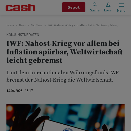
Depot
Suche
Login
Menu
Home
News
Top News
IWF: Nahost-Krieg vor allem bei Inflation spürbar, Weltwir
KONJUNKTURDATEN
IWF: Nahost-Krieg vor allem bei
Inflation spürbar, Weltwirtschaft
leicht gebremst
Laut dem Internationalen Währungsfonds IWF
bremst der Nahost-Krieg die Weltwirtschaft.
14.04.2026 15:17