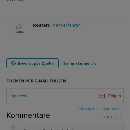
Reuters
Mehr erfahren
Bevorzugte Quelle
So funktioniert's
THEMEN PER E-MAIL FOLGEN
Top News
Folgen
ANMELDEN
|
REGISTRIEREN
Kommentare
FOLGE DIESER U
FOLGEN