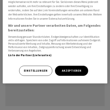
sein. Die Inflation ‌wird rund um den Globus deutlich
möglicherweise nicht mehr so relevant für Sie. Sie können dieses Menü jederzeit
wieder aufrufen, um Ihre Einstellungen zu ändern oder Ihre Einwilligung zu
anziehen. Die Politik sollte darauf mit gezielten
widerrufen, indem Sie auf den Link Voreinstellungen verwalten am unteren Rand
Hilfsmassnahmen reagieren. Vor ‌Kriegsausbruch habe es
der Webseite klicken. Ihre Einstellungen gelten innerhalb unseres Website. Weitere
Informationen finden Sie in unserer Datenschutzerklärung.
eher nach höheren Wachstumsraten ausgesehen, unter
Wir und unsere Partner verarbeiten Daten, um Folgendes
anderem dank vieler ​Investitionen in Künstliche
bereitzustellen:
Intelligenz.
Verwendung genauer Standortdaten. Endgeräteeigenschaften zur Identifikation
aktiv abfragen. Speichern von oder Zugriff auf Informationen auf einem Endgerät.
Personalisierte Werbung und Inhalte, Messung von Werbeleistung und der
Performance von Inhalten, Zielgruppenforschung sowie Entwicklung und
Verbesserung von Angeboten.
Liste der Partner (Lieferanten)
EINSTELLUNGEN
AKZEPTIEREN