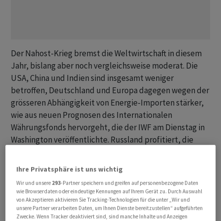
Der Nahost-Krieg bremst die Weltwirtschaft in diesem
Jahr, bislang aber noch vergleichsweise moderat. Die
USA, China und Indien sind insgesamt weniger
betroffen, Deutschland und Europa dagegen wegen der
grösseren Abhängigkeit von Energie-Importen stärker,
wie aus neuen Prognosen des Internationalen
Währungsfonds hervorgeht, ‌die der ⁠IWF am Dienstag in
Washington veröffentlichte. Russland profitiert, die
Golf-Staaten geraten dagegen unter Druck. «Die
Weltwirtschaft steht vor einem weiteren schwierigen
Ihre Privatsphäre ist uns wichtig
Test», sagte IWF-Chefökonom Pierre-Olivier Gourinchas.
Wir und unsere
293
-Partner speichern und greifen auf personenbezogene Daten
⁠Die Weltwirtschaft dürfte dieses Jahr um 3,1 Prozent
wie Browserdaten oder eindeutige Kennungen auf Ihrem Gerät zu. Durch Auswahl
wachsen, das sind 0,2 Punkte weniger als im Januar
von Akzeptieren aktivieren Sie Tracking-Technologien für die unter „Wir und
unsere Partner verarbeiten Daten, um Ihnen Dienste bereitzustellen“ aufgeführten
vorausgesagt. 2027 dürften es unverändert 3,2 Prozent
Zwecke. Wenn Tracker deaktiviert sind, sind manche Inhalte und Anzeigen