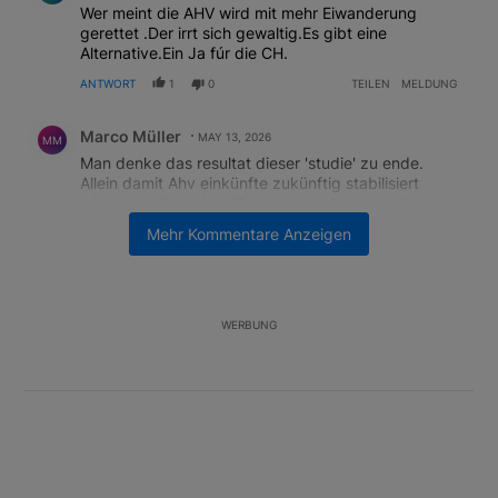
Wer meint die AHV wird mit mehr Eiwanderung
gerettet .Der irrt sich gewaltig.Es gibt eine
Alternative.Ein Ja fúr die CH.
ANTWORT
1
0
TEILEN
MELDUNG
Kommentar von Marco Müller.
Marco Müller
MAY 13, 2026
MM
Man denke das resultat dieser 'studie' zu ende.
Allein damit Ahv einkünfte zukünftig stabilisiert
würden, soll das bevölkerungswachstum weiter
forciert werden. Wir alle wissen, das die Menschheit
Mehr Kommentare Anzeigen
das Kernproblem unseres blauen planeten darstellt.
Je mehr Menschen, desto schneller der Kollaps!!
Analyse ganz ohne intellektuelles Geschwafel und
ohne Consultingkosten...
WERBUNG
Lasst das AHV Problem aussen vor, das muss mit
einen anderen Ansatz gelöst werden.
BEARBEITET
ANTWORT
0
0
TEILEN
MELDUNG
Kommentar von Werner Caspers.
Werner Caspers
MAY 13, 2026
WC
Ca 2000 Zuwanderer im Gesundheitswesen Heute
lt. NZZ, ahv Einzahler beziehen auch mal ahv, mehr