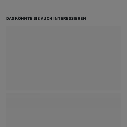
Steuern weden durch mehr Kosten in Verwaltung
kompensiert. Problem bleibt: Zuwanderer zahlen
den Infrastruktur Ausbau nicht, sondern die
DAS KÖNNTE SIE AUCH INTERESSIEREN
Allgemein. Ich denke die Studie hat geliefert was
bestellt wurde.
ANTWORT
1
0
TEILEN
MELDUNG
Unterstützt von