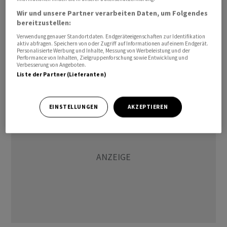
die identifizierten Kosten. So würde sich das AHV-
Wir und unsere Partner verarbeiten Daten, um Folgendes
Umlageergebnis über Jahrzehnte um mehrere
bereitzustellen:
Milliarden Franken pro Jahr verschlechtern. Die
Verwendung genauer Standortdaten. Endgeräteeigenschaften zur Identifikation
aktiv abfragen. Speichern von oder Zugriff auf Informationen auf einem Endgerät.
Steuereinnahmen sänken stärker als die Ausgaben, und
Personalisierte Werbung und Inhalte, Messung von Werbeleistung und der
Performance von Inhalten, Zielgruppenforschung sowie Entwicklung und
der Anteil der Gesundheitskosten am Volkseinkommen
Verbesserung von Angeboten.
stiege stärker als ohne Begrenzung.
Liste der Partner (Lieferanten)
EINSTELLUNGEN
AKZEPTIEREN