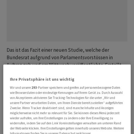
Das ist das Fazit einer neuen Studie, welche der
Bundesrat aufgrund von Parlamentsvorstössen in
Auftrag gab und am Mittwoch veröffentlichte. Erstellt
wurde die Studie vom Basler Forschungs- und
Ihre Privatsphäre ist uns wichtig
Beratungsbüro Demografik. Die Studienautorinnen und
-autoren schreiben darin, zwar hätte eine Begrenzung
Wir und unsere
293
-Partner speichern und greifen auf personenbezogene Daten
wie Browserdaten oder eindeutige Kennungen auf Ihrem Gerät zu. Durch Auswahl
der Bevölkerungsentwicklung entlastende Effekte. Dies
von Akzeptieren aktivieren Sie Tracking-Technologien für die unter „Wir und
etwa beim Wohnungsmarkt, bei Infrastruktur und
unsere Partner verarbeiten Daten, um Ihnen Dienste bereitzustellen“ aufgeführten
Zwecke. Wenn Tracker deaktiviert sind, sind manche Inhalte und Anzeigen
Umwelt sowie bei einzelnen, bedarfsabhängigen
möglicherweise nicht mehr so relevant für Sie. Sie können dieses Menü jederzeit
Sozialleistungen wie der Sozialhilfe.
wieder aufrufen, um Ihre Einstellungen zu ändern oder Ihre Einwilligung zu
widerrufen, indem Sie auf den Link Voreinstellungen verwalten am unteren Rand
der Webseite klicken. Ihre Einstellungen gelten innerhalb unseres Website. Weitere
Diese Entlastungen seien jedoch deutlich geringer als
Informationen finden Sie in unserer Datenschutzerklärung.