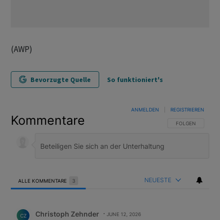
(AWP)
Bevorzugte Quelle
So funktioniert's
ANMELDEN
|
REGISTRIEREN
Kommentare
FOLGE DIESER U
FOLGEN
NEUESTE
ALLE KOMMENTARE
3
Alle Kommentare
Kommentar von Christoph Zehnder.
Christoph Zehnder
JUNE 12, 2026
CZ