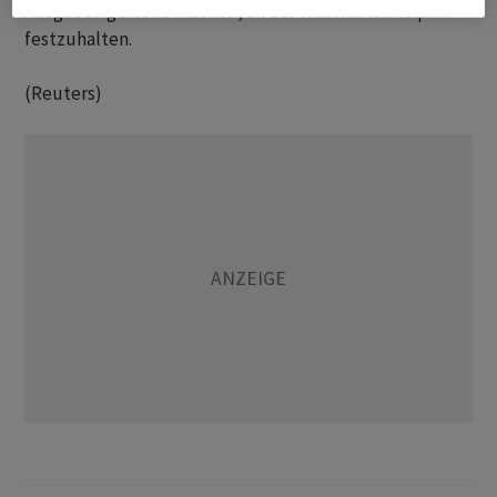
Ausgaben geltend machen, an der Haushaltsdisziplin
festzuhalten.
(Reuters)