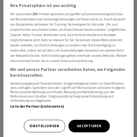
Ihre Privatsphäre ist uns wichtig
Wir und unsere
293
-Partner speichern und greifen auf personenbezogene Daten
wie Browserdaten oder eindeutige Kennungen auf Ihrem Gerät zu. Durch Auswahl
von Akzeptieren aktivieren Sie Tracking-Technologien für die unter „Wir und
Das Vorhaben mit einem Volumen ‌von 370 Billionen Yen
unsere Partner verarbeiten Daten, um Ihnen Dienste bereitzustellen“ aufgeführten
‌für Bereiche ​wie Künstliche Intelligenz,
Zwecke. Wenn Tracker deaktiviert sind, sind manche Inhalte und Anzeigen
Halbleitertechnik und Raumfahrt solle in der
möglicherweise nicht mehr so relevant für Sie. Sie können dieses Menü jederzeit
wieder aufrufen, um Ihre Einstellungen zu ändern oder Ihre Einwilligung zu
kommenden Woche vorgestellt werden, berichtete die
widerrufen, indem Sie auf den Link Voreinstellungen verwalten am unteren Rand
Wirtschaftszeitung «Nikkei» am Freitag. Es ‌sei Teil der
der Webseite klicken. Ihre Einstellungen gelten innerhalb unseres Website. Weitere
Informationen finden Sie in unserer Datenschutzerklärung.
neuen Wachstumsstrategie von Ministerpräsidentin
Wir und unsere Partner verarbeiten Daten, um Folgendes
Sanae Takaichi, mit der staatliche Ausgaben private ​
bereitzustellen:
Investitionen anstossen sollen. Von der ​Regierung lag
Verwendung genauer Standortdaten. Endgeräteeigenschaften zur Identifikation
am ​Samstag zunächst keine Stellungnahme zu einer
aktiv abfragen. Speichern von oder Zugriff auf Informationen auf einem Endgerät.
Personalisierte Werbung und Inhalte, Messung von Werbeleistung und der
Anfrage ‌der Nachrichtenagentur Reuters vor.
Performance von Inhalten, Zielgruppenforschung sowie Entwicklung und
Verbesserung von Angeboten.
Liste der Partner (Lieferanten)
Zur Finanzierung erwäge Tokio einen mehrjährigen
Haushaltsrahmen, hiess es ​weiter. ​Ein Teil ⁠könnte mit
Überbrückungsanleihen finanziert werden. ​So könnte
EINSTELLUNGEN
AKZEPTIEREN
der ⁠hoch verschuldete Staat trotz der ‌zusätzlichen