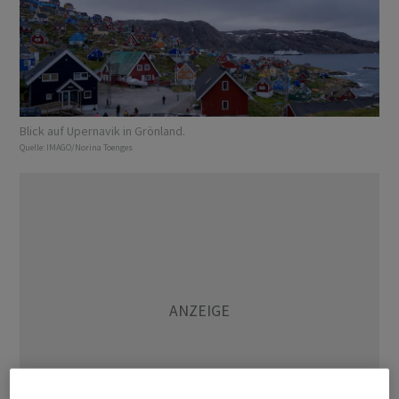
Blick auf Upernavik in Grönland.
Quelle:
IMAGO/Norina Toenges