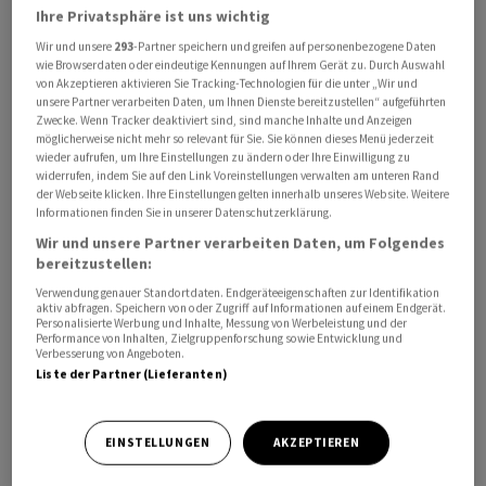
Ihre Privatsphäre ist uns wichtig
Wir und unsere
293
-Partner speichern und greifen auf personenbezogene Daten
wie Browserdaten oder eindeutige Kennungen auf Ihrem Gerät zu. Durch Auswahl
von Akzeptieren aktivieren Sie Tracking-Technologien für die unter „Wir und
Die ‌Reise der japanischen Delegation sei für ‌diesen
unsere Partner verarbeiten Daten, um Ihnen Dienste bereitzustellen“ aufgeführten
Sommer geplant, berichtete ​die Nachrichtenagentur
Zwecke. Wenn Tracker deaktiviert sind, sind manche Inhalte und Anzeigen
möglicherweise nicht mehr so relevant für Sie. Sie können dieses Menü jederzeit
Nikkei am Sonntag. Ihr sollen Vertreter des
wieder aufrufen, um Ihre Einstellungen zu ändern oder Ihre Einwilligung zu
Wirtschaftsministeriums, von Handelsunternehmen
widerrufen, indem Sie auf den Link Voreinstellungen verwalten am unteren Rand
der Webseite klicken. Ihre Einstellungen gelten innerhalb unseres Website. Weitere
sowie der japanischen Organisation ‌für Metalle und
Informationen finden Sie in unserer Datenschutzerklärung.
Energiesicherheit angehören. Geplant seien Gespräche
Wir und unsere Partner verarbeiten Daten, um Folgendes
mit der Regierung vor Ort.
bereitzustellen:
Verwendung genauer Standortdaten. Endgeräteeigenschaften zur Identifikation
Die ​arktische Insel Grönland ist ​ein autonomes ​Gebiet
aktiv abfragen. Speichern von oder Zugriff auf Informationen auf einem Endgerät.
Personalisierte Werbung und Inhalte, Messung von Werbeleistung und der
des Königreichs Dänemark. Sie war zuletzt ‌in den Fokus
Performance von Inhalten, Zielgruppenforschung sowie Entwicklung und
Verbesserung von Angeboten.
geraten, nachdem US-Präsident Donald Trump im
Liste der Partner (Lieferanten)
Januar einen Kauf ​der ​Insel erwogen hatte. ⁠Dies
beunruhigte die ​europäischen Nato-Verbündeten.
Grönland gilt ⁠wegen seiner strategischen Lage und
EINSTELLUNGEN
AKZEPTIEREN
‌mutmasslich reichen Vorkommen an Seltenen Erden als