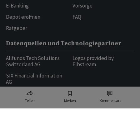
E-Banking
Vorsorge
Depot eröffnen
FAQ
Ratgeber
Datenquellen und Technologiepartner
Allfunds Tech Solutions
Logos provided by
Switzerland AG
Elbstream
SIX Financial Information
AG
Teilen
Merken
Kommentare
Ringier AG | Ringier Medien Schweiz
16
weitere Publikationen