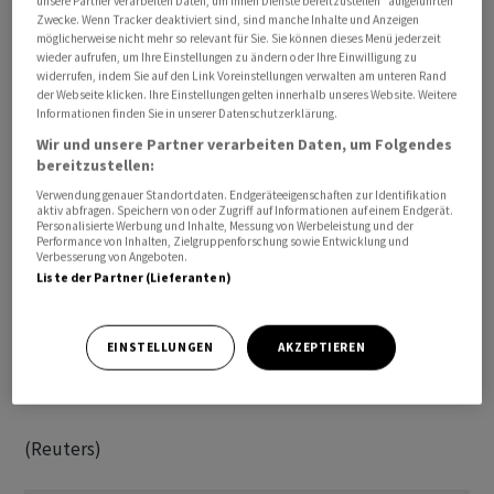
unsere Partner verarbeiten Daten, um Ihnen Dienste bereitzustellen“ aufgeführten
Zwecke. Wenn Tracker deaktiviert sind, sind manche Inhalte und Anzeigen
möglicherweise nicht mehr so relevant für Sie. Sie können dieses Menü jederzeit
wieder aufrufen, um Ihre Einstellungen zu ändern oder Ihre Einwilligung zu
widerrufen, indem Sie auf den Link Voreinstellungen verwalten am unteren Rand
Wie aus Daten des Finanzministeriums vom Mittwoch
der Webseite klicken. Ihre Einstellungen gelten innerhalb unseres Website. Weitere
Informationen finden Sie in unserer Datenschutzerklärung.
hervorgeht, steht das Ergebnis im Gegensatz zu einem
Wir und unsere Partner verarbeiten Daten, um Folgendes
Rückgang von 2,1 Prozent, der von
bereitzustellen:
Wirtschaftswissenschaftlern in einer Reuters-Umfrage
Verwendung genauer Standortdaten. Endgeräteeigenschaften zur Identifikation
erwartet wurde. Die Einfuhren sanken im Juli um 7,5
aktiv abfragen. Speichern von oder Zugriff auf Informationen auf einem Endgerät.
Personalisierte Werbung und Inhalte, Messung von Werbeleistung und der
Prozent gegenüber dem Vorjahr, während Ökonomen
Performance von Inhalten, Zielgruppenforschung sowie Entwicklung und
einen Rückgang um 10,4 Prozent erwartet hatten.
Verbesserung von Angeboten.
Liste der Partner (Lieferanten)
Infolgedessen wies die Handelsbilanz ein Defizit von
117,5 Milliarden Yen (795,5 Millionen Dollar) auf,
EINSTELLUNGEN
AKZEPTIEREN
während die Prognose einen Überschuss von 196,2
Milliarden Yen vorsah.
(Reuters)