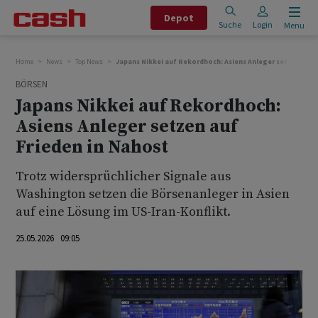
Depot
Suche
Login
Menu
Home
News
Top News
Japans Nikkei auf Rekordhoch: Asiens Anleger setzen auf 
BÖRSEN
Japans Nikkei auf Rekordhoch:
Asiens Anleger setzen auf
Frieden in Nahost
Trotz widersprüchlicher Signale aus
Washington setzen die Börsenanleger in Asien
auf eine Lösung im US-Iran-Konflikt.
25.05.2026 09:05