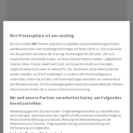
Ihre Privatsphäre ist uns wichtig
In Tokio ‌legte ⁠der 225 Werte umfassende
Nikkei
-Index
Wir und unsere
293
-Partner speichern und greifen auf personenbezogene Daten
um bis zu 3,3 Prozent ⁠auf den neuen Höchststand von
wie Browserdaten oder eindeutige Kennungen auf Ihrem Gerät zu. Durch Auswahl
65'408,87 Punkten. Damit überwand er erstmals die
von Akzeptieren aktivieren Sie Tracking-Technologien für die unter „Wir und
unsere Partner verarbeiten Daten, um Ihnen Dienste bereitzustellen“ aufgeführten
‌Marke von 65.000 Zählern. Der breiter gefasste ‌Topix
Zwecke. Wenn Tracker deaktiviert sind, sind manche Inhalte und Anzeigen
legte in der ​Spitze um 1,6 Prozent auf 3954 Punkte zu.
möglicherweise nicht mehr so relevant für Sie. Sie können dieses Menü jederzeit
wieder aufrufen, um Ihre Einstellungen zu ändern oder Ihre Einwilligung zu
widerrufen, indem Sie auf den Link Voreinstellungen verwalten am unteren Rand
Die Hoffnung auf sinkende Strompreise beflügelte in
der Webseite klicken. Ihre Einstellungen gelten innerhalb unseres Website. Weitere
Informationen finden Sie in unserer Datenschutzerklärung.
Tokio vor allem den energieintensiven KI-Sektor. Japans
Wir und unsere Partner verarbeiten Daten, um Folgendes
stark von Energieimporten abhängige Wirtschaft
bereitzustellen:
profitierte besonders von der Aussicht ‌auf eine Öffnung
Verwendung genauer Standortdaten. Endgeräteeigenschaften zur Identifikation
der Strasse von Hormus. US-Präsident Donald Trump
aktiv abfragen. Speichern von oder Zugriff auf Informationen auf einem Endgerät.
Personalisierte Werbung und Inhalte, Messung von Werbeleistung und der
hatte am Wochenende erklärt, Washington und Teheran
Performance von Inhalten, Zielgruppenforschung sowie Entwicklung und
hätten dazu weitgehend eine Absichtserklärung ​
Verbesserung von Angeboten.