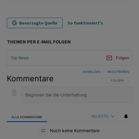
Bevorzugte Quelle
So funktioniert's
THEMEN PER E-MAIL FOLGEN
Top News
Folgen
ANMELDEN
|
REGISTRIEREN
Kommentare
FOLGE DIESER U
FOLGEN
NEUESTE
ALLE KOMMENTARE
Alle Kommentare
Noch keine Kommentare