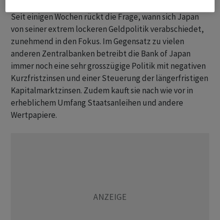
Seit einigen Wochen rückt die Frage, wann sich Japan
von seiner extrem lockeren Geldpolitik verabschiedet,
zunehmend in den Fokus. Im Gegensatz zu vielen
anderen Zentralbanken betreibt die Bank of Japan
immer noch eine sehr grosszügige Politik mit negativen
Kurzfristzinsen und einer Steuerung der längerfristigen
Kapitalmarktzinsen. Zudem kauft sie nach wie vor in
erheblichem Umfang Staatsanleihen und andere
Wertpapiere.