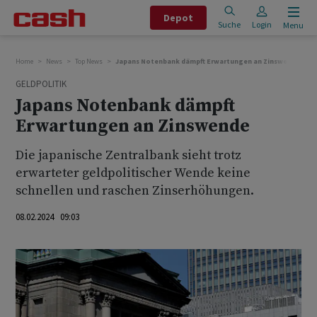
Depot
Suche
Login
Menu
Home
News
Top News
Japans Notenbank dämpft Erwartungen an Zinswende
GELDPOLITIK
Japans Notenbank dämpft
Erwartungen an Zinswende
Die japanische Zentralbank sieht trotz
erwarteter geldpolitischer Wende keine
schnellen und raschen Zinserhöhungen.
08.02.2024 09:03