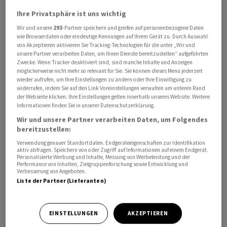
Ihre Privatsphäre ist uns wichtig
Wir und unsere
293
-Partner speichern und greifen auf personenbezogene Daten
wie Browserdaten oder eindeutige Kennungen auf Ihrem Gerät zu. Durch Auswahl
Schnelle und anhaltende Zinsanhebungen sind nach
von Akzeptieren aktivieren Sie Tracking-Technologien für die unter „Wir und
Worten von Notenbank-Vizechef Shinichi Uchida nicht
unsere Partner verarbeiten Daten, um Ihnen Dienste bereitzustellen“ aufgeführten
Zwecke. Wenn Tracker deaktiviert sind, sind manche Inhalte und Anzeigen
zu erwarten. «Selbst wenn die Notenbank die
möglicherweise nicht mehr so relevant für Sie. Sie können dieses Menü jederzeit
Negativzinspolitik beenden würde, ist kaum ein Weg
wieder aufrufen, um Ihre Einstellungen zu ändern oder Ihre Einwilligung zu
widerrufen, indem Sie auf den Link Voreinstellungen verwalten am unteren Rand
vorstellbar, in dem sie den Zinssatz dann weiterhin
der Webseite klicken. Ihre Einstellungen gelten innerhalb unseres Website. Weitere
rasch anheben würde», sagte Uchida am Donnerstag vor
Informationen finden Sie in unserer Datenschutzerklärung.
Unternehmensvertretern in der japanischen Stadt Nara.
Wir und unsere Partner verarbeiten Daten, um Folgendes
bereitzustellen:
Auch bei einem Ende der aktuellen Negativzinspolitik
Verwendung genauer Standortdaten. Endgeräteeigenschaften zur Identifikation
aktiv abfragen. Speichern von oder Zugriff auf Informationen auf einem Endgerät.
blieben die Finanzbedingungen locker, erklärte der
Personalisierte Werbung und Inhalte, Messung von Werbeleistung und der
Performance von Inhalten, Zielgruppenforschung sowie Entwicklung und
Notenbank-Vize. Zudem werde sich die anschliessende
Verbesserung von Angeboten.
Straffung voraussichtlich auf moderate Weise
Liste der Partner (Lieferanten)
vollziehen. Der Yen gab nach den Äusserungen zu Dollar
und Euro nach, ebenso fielen die Kapitalmarktrenditen
EINSTELLUNGEN
AKZEPTIEREN
in Japan zurück. Der Aktienmarkt reagierte positiv.