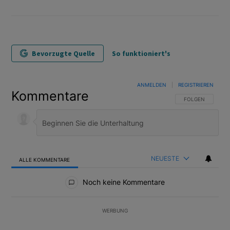
Bevorzugte Quelle
So funktioniert's
ANMELDEN
|
REGISTRIEREN
Kommentare
FOLGE DIESER U
FOLGEN
NEUESTE
ALLE KOMMENTARE
Alle Kommentare
Noch keine Kommentare
WERBUNG