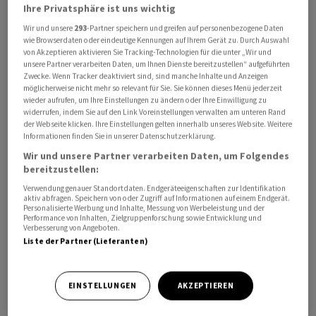
Ihre Privatsphäre ist uns wichtig
Wir und unsere
293
-Partner speichern und greifen auf personenbezogene Daten
wie Browserdaten oder eindeutige Kennungen auf Ihrem Gerät zu. Durch Auswahl
von Akzeptieren aktivieren Sie Tracking-Technologien für die unter „Wir und
unsere Partner verarbeiten Daten, um Ihnen Dienste bereitzustellen“ aufgeführten
Zwecke. Wenn Tracker deaktiviert sind, sind manche Inhalte und Anzeigen
«Ein vorübergehender ⁠Schock kann dauerhafte Folgen
möglicherweise nicht mehr so relevant für Sie. Sie können dieses Menü jederzeit
haben, wenn er ‌Löhne, Erwartungen und ‌das
wieder aufrufen, um Ihre Einstellungen zu ändern oder Ihre Einwilligung zu
widerrufen, indem Sie auf den Link Voreinstellungen verwalten am unteren Rand
Preissetzungsverhalten verändert», ​sagte Ueda am
der Webseite klicken. Ihre Einstellungen gelten innerhalb unseres Website. Weitere
Mittwoch auf einer Konferenz der Bank of Japan (BOJ).
Informationen finden Sie in unserer Datenschutzerklärung.
Zentralbanken dürften die Ölpreise daher nicht ‌isoliert
Wir und unsere Partner verarbeiten Daten, um Folgendes
betrachten. Wenn die Inflationserwartungen bereits
bereitzustellen:
hoch seien und die Löhne ​stiegen, sei das Risiko von ​
Verwendung genauer Standortdaten. Endgeräteeigenschaften zur Identifikation
aktiv abfragen. Speichern von oder Zugriff auf Informationen auf einem Endgerät.
Zweitrundeneffekten gross, ​erklärte er weiter.
Personalisierte Werbung und Inhalte, Messung von Werbeleistung und der
Performance von Inhalten, Zielgruppenforschung sowie Entwicklung und
Verbesserung von Angeboten.
Ueda äussert sich in ‌einer Phase, in der steigende
Liste der Partner (Lieferanten)
Ölpreise infolge des Nahostkonflikts den
Inflationsdruck ​in ​Japan verstärken. An ⁠den
EINSTELLUNGEN
AKZEPTIEREN
Finanzmärkten wird ​spekuliert, dass ⁠die Notenbank im
kommenden Monat die ‌Leitzinsen anheben könnte.