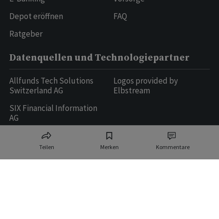
Depot eröffnen
FAQ
Ratgeber
Datenquellen und Technologiepartner
Allfunds Tech Solutions
Logos provided by
Switzerland AG
Elbstream
SIX Financial Information
AG
Teilen
Merken
Kommentare
Ringier AG | Ringier Medien Schweiz
16
weitere Publikationen