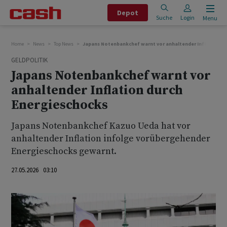
Depot
Suche
Login
Menu
Home
News
Top News
Japans Notenbankchef warnt vor anhaltender Inflation du
GELDPOLITIK
Japans Notenbankchef warnt vor
anhaltender Inflation durch
Energieschocks
Japans Notenbankchef Kazuo Ueda hat vor
anhaltender ‌Inflation ⁠infolge vorübergehender
Energieschocks gewarnt.
27.05.2026 03:10