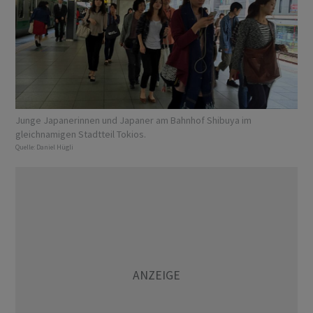
Junge Japanerinnen und Japaner am Bahnhof Shibuya im
gleichnamigen Stadtteil Tokios.
Quelle:
Daniel Hügli