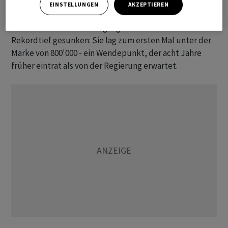
EINSTELLUNGEN
AKZEPTIEREN
Auch deshalb ist offiziellen Schätzungen zufolge die
Zahl der Geburten im vergangenen Jahr auf ein neues
Rekordtief gesunken: Sie lag zum ersten Mal unter der
Marke von 800'000 - ein Wendepunkt, der acht Jahre
früher eintrat als von der Regierung erwartet.