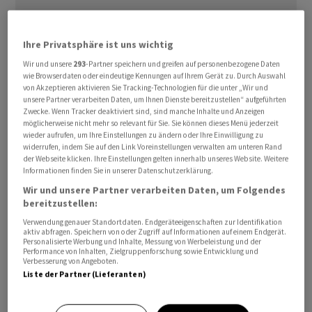
Ihre Privatsphäre ist uns wichtig
Wir und unsere
293
-Partner speichern und greifen auf personenbezogene Daten
wie Browserdaten oder eindeutige Kennungen auf Ihrem Gerät zu. Durch Auswahl
"Unsere Nation steht am Scheidepunkt, ob sie ihre
von Akzeptieren aktivieren Sie Tracking-Technologien für die unter „Wir und
unsere Partner verarbeiten Daten, um Ihnen Dienste bereitzustellen“ aufgeführten
gesellschaftlichen Funktionen aufrechterhalten kann",
Zwecke. Wenn Tracker deaktiviert sind, sind manche Inhalte und Anzeigen
sagte Kishida in einer Rede im Parlament. "Wenn es um
möglicherweise nicht mehr so relevant für Sie. Sie können dieses Menü jederzeit
wieder aufrufen, um Ihre Einstellungen zu ändern oder Ihre Einwilligung zu
die Geburten- und Erziehungspolitik geht, heisst es
widerrufen, indem Sie auf den Link Voreinstellungen verwalten am unteren Rand
jetzt oder nie - das ist ein Thema, das einfach nicht
der Webseite klicken. Ihre Einstellungen gelten innerhalb unseres Website. Weitere
Informationen finden Sie in unserer Datenschutzerklärung.
länger warten kann."
Wir und unsere Partner verarbeiten Daten, um Folgendes
bereitzustellen:
Die nach den USA und China drittgrösste Volkswirtschaft
Verwendung genauer Standortdaten. Endgeräteeigenschaften zur Identifikation
der Welt hat in den vergangenen Jahren mehrfach
aktiv abfragen. Speichern von oder Zugriff auf Informationen auf einem Endgerät.
Personalisierte Werbung und Inhalte, Messung von Werbeleistung und der
versucht, ihre Bürger mit Geldprämien und besseren
Performance von Inhalten, Zielgruppenforschung sowie Entwicklung und
Sozialleistungen dazu zu bewegen, mehr Kinder zu
Verbesserung von Angeboten.
Liste der Partner (Lieferanten)
bekommen. Dennoch bleibt Japan eines der teuersten
Länder der Welt, um ein Kind aufzuziehen.