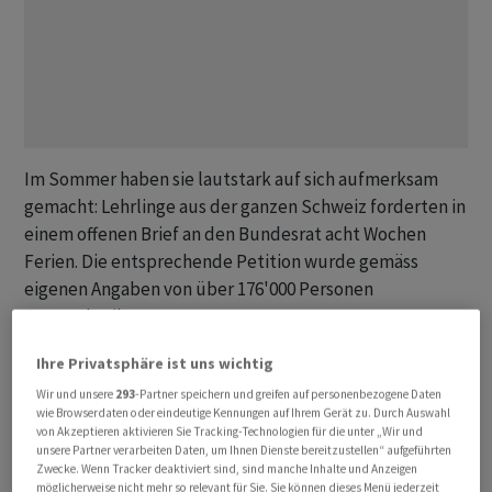
Im Sommer haben sie lautstark auf sich aufmerksam
gemacht: Lehrlinge aus der ganzen Schweiz forderten in
einem offenen Brief an den Bundesrat acht Wochen
Ferien. Die entsprechende Petition wurde gemäss
eigenen Angaben von über 176'000 Personen
unterschreiben.
Ihre Privatsphäre ist uns wichtig
Jetzt erhalten sie Schützenhilfe aus dem Bundeshaus –
auch von unerwarteter Seite: Fünf Parlamentarier aus
Wir und unsere
293
-Partner speichern und greifen auf personenbezogene Daten
wie Browserdaten oder eindeutige Kennungen auf Ihrem Gerät zu. Durch Auswahl
unterschiedlichen Parteien haben gemeinsam einen
von Akzeptieren aktivieren Sie Tracking-Technologien für die unter „Wir und
Vorstoss verfasst, in dem sie eine Erhöhung des
unsere Partner verarbeiten Daten, um Ihnen Dienste bereitzustellen“ aufgeführten
Zwecke. Wenn Tracker deaktiviert sind, sind manche Inhalte und Anzeigen
gesetzlichen Freienanspruchs in der Lehre von fünf auf
möglicherweise nicht mehr so relevant für Sie. Sie können dieses Menü jederzeit