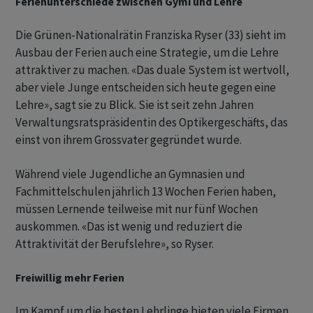
Ferienunterschiede zwischen Gymi und Lehre
Die Grünen-Nationalrätin Franziska Ryser (33) sieht im
Ausbau der Ferien auch eine Strategie, um die Lehre
attraktiver zu machen. «Das duale System ist wertvoll,
aber viele Junge entscheiden sich heute gegen eine
Lehre», sagt sie zu Blick. Sie ist seit zehn Jahren
Verwaltungsratspräsidentin des Optikergeschäfts, das
einst von ihrem Grossvater gegründet wurde.
Während viele Jugendliche an Gymnasien und
Fachmittelschulen jährlich 13 Wochen Ferien haben,
müssen Lernende teilweise mit nur fünf Wochen
auskommen. «Das ist wenig und reduziert die
Attraktivität der Berufslehre», so Ryser.
Freiwillig mehr Ferien
Im Kampf um die besten Lehrlinge bieten viele Firmen