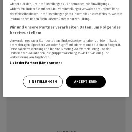
sechs Wochen fordern. In der kommenden
wieder aufrufen, um Ihre Einstellungen zu ändern oder Ihre Einwilligung zu
widerrufen, indem Sie auf den Link Voreinstellungen verwalten am unteren Rand
Herbstsession wollen sie ihn einreichen.
der Webseite klicken. Ihre Einstellungen gelten innerhalb unseres Website. Weitere
Informationen finden Sie in unserer Datenschutzerklärung.
«Finanziell tragbar»
Wir und unsere Partner verarbeiten Daten, um Folgendes
bereitzustellen:
Zu den Motionären gehört etwa GLP-Nationalrätin
Verwendung genauer Standortdaten. Endgeräteeigenschaften zur Identifikation
aktiv abfragen. Speichern von oder Zugriff auf Informationen auf einem Endgerät.
Fabienne Stämpfli (33). «Der Vorstoss ist eine Antwort an
Personalisierte Werbung und Inhalte, Messung von Werbeleistung und der
Performance von Inhalten, Zielgruppenforschung sowie Entwicklung und
die Jugendlichen, wir haben sie gehört», sagt sie
Verbesserung von Angeboten.
gegenüber Blick. «Eine Erhöhung des Ferienanspruchs
Liste der Partner (Lieferanten)
von einer Woche pro Lehrjahr ist finanziell tragbar»,
argumentiert Stämpfli, die selbst die Ausbildung zur
EINSTELLUNGEN
AKZEPTIEREN
Pharma-Assistentin absolviert hat.