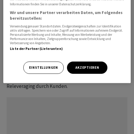
dabei Unterstützung, wogegen der Währungseffekt
Informationen finden Sie in unserer Datenschutzerklärung.
bremsend wirkte.
Wir und unsere Partner verarbeiten Daten, um Folgendes
bereitzustellen:
Die Nettoneugeldzuflüsse in den ersten vier Monaten
Verwendung genauer Standortdaten. Endgeräteeigenschaften zur Identifikation
aktiv abfragen. Speichern von oder Zugriff auf Informationen auf einem Endgerät.
beliefen sich auf 3,0 Milliarden Franken, was einer
Personalisierte Werbung und Inhalte, Messung von Werbeleistung und der
Performance von Inhalten, Zielgruppenforschung sowie Entwicklung und
Verlangsamung gegenüber dem Vorjahres-Zufluss von
Verbesserung von Angeboten.
4,2 Milliarden entsprach.
Julius Bär
begründet dies mit
Liste der Partner (Lieferanten)
der «fortgesetzten Umsetzung des umfassend
überarbeiteten Risiko- und Compliance-Rahmens» wie
EINSTELLUNGEN
AKZEPTIEREN
auch mit der erhöhten Unsicherheit infolge des
anhaltenden Nahostkonflikts und einer Pause beim
Releveraging durch Kunden.