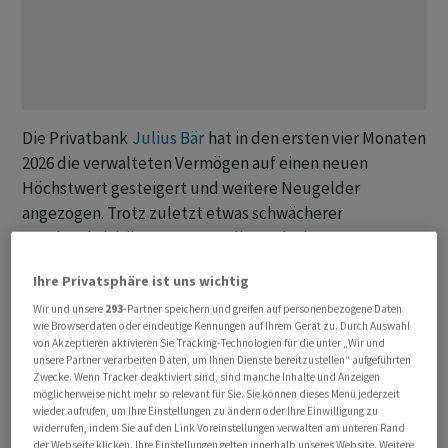
Die Privatbank
Julius Bär
hat in den ersten vier Monaten
2026 die verwalteten Vermögen auf einen neuen
Höchstwert gesteigert und weitere Neugelder
angezogen. Trotz zuletzt etwas schwächerer
Kundenaktivitäten erwartet die Bank einen
Halbjahresgewinn über dem Vorjahreswert.
Ihre Privatsphäre ist uns wichtig
Per Ende März beliefen sich die verwalteten Vermögen
Wir und unsere
293
-Partner speichern und greifen auf personenbezogene Daten
wie Browserdaten oder eindeutige Kennungen auf Ihrem Gerät zu. Durch Auswahl
(Assets under Management, AuM) auf 528 Milliarden
von Akzeptieren aktivieren Sie Tracking-Technologien für die unter „Wir und
Franken gegenüber 521 Milliarden Franken zum
unsere Partner verarbeiten Daten, um Ihnen Dienste bereitzustellen“ aufgeführten
Zwecke. Wenn Tracker deaktiviert sind, sind manche Inhalte und Anzeigen
Jahresende 2025, wie die Zürcher
möglicherweise nicht mehr so relevant für Sie. Sie können dieses Menü jederzeit
Vermögensverwaltungsbank am Freitag mitteilte. Eine
wieder aufrufen, um Ihre Einstellungen zu ändern oder Ihre Einwilligung zu
widerrufen, indem Sie auf den Link Voreinstellungen verwalten am unteren Rand
positive Marktperformance an der Aktienmärkten bot
der Webseite klicken. Ihre Einstellungen gelten innerhalb unseres Website. Weitere