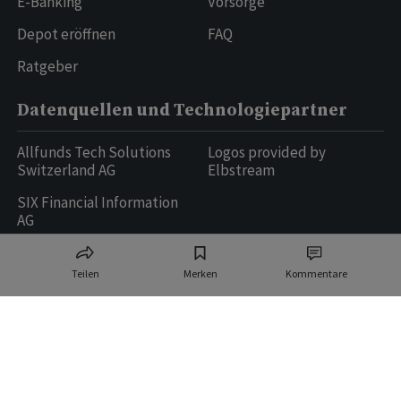
E-Banking
Vorsorge
Depot eröffnen
FAQ
Ratgeber
Datenquellen und Technologiepartner
Allfunds Tech Solutions
Logos provided by
Switzerland AG
Elbstream
SIX Financial Information
AG
Teilen
Merken
Kommentare
Ringier AG | Ringier Medien Schweiz
16
weitere Publikationen