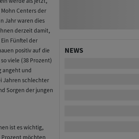
ein werde als jetzt,
z Mohn Centers der
en Jahr waren dies
chnen derzeit damit,
 Ein Fünftel der
NEWS
auen positiv auf die
o viele (38 Prozent)
g angeht und
i Jahren schlechter
nd Sorgen der jungen
en ist es wichtig,
) Prozent möchten