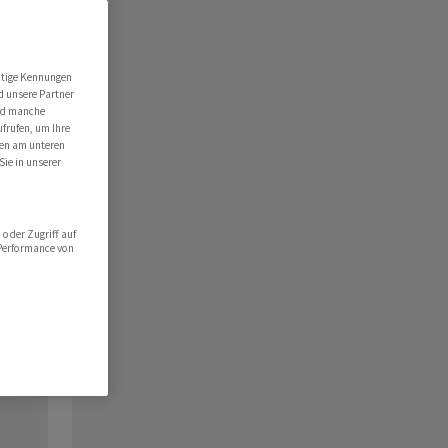
utige Kennungen
d unsere Partner
ind manche
ufrufen, um Ihre
ten am unteren
Sie in unserer
oder Zugriff auf
 Performance von