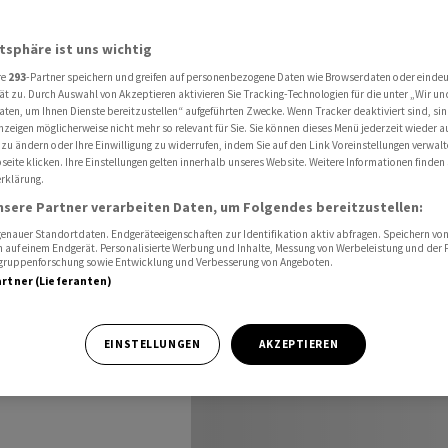
rsicht in die Zukunft
atsphäre ist uns wichtig
re
293
-Partner speichern und greifen auf personenbezogene Daten wie Browserdaten oder einde
lickt mit
ät zu. Durch Auswahl von Akzeptieren aktivieren Sie Tracking-Technologien für die unter „Wir un
aten, um Ihnen Dienste bereitzustellen“ aufgeführten Zwecke. Wenn Tracker deaktiviert sind, s
nzeigen möglicherweise nicht mehr so relevant für Sie. Sie können dieses Menü jederzeit wieder a
Zukunft
 zu ändern oder Ihre Einwilligung zu widerrufen, indem Sie auf den Link Voreinstellungen verwal
eite klicken. Ihre Einstellungen gelten innerhalb unseres Website. Weitere Informationen finden 
rklärung.
nsere Partner verarbeiten Daten, um Folgendes bereitzustellen:
nauer Standortdaten. Endgeräteeigenschaften zur Identifikation aktiv abfragen. Speichern von 
 auf einem Endgerät. Personalisierte Werbung und Inhalte, Messung von Werbeleistung und der
elgruppenforschung sowie Entwicklung und Verbesserung von Angeboten.
artner (Lieferanten)
die, schaut gut
tschland
EINSTELLUNGEN
AKZEPTIEREN
vor einem Jahr.