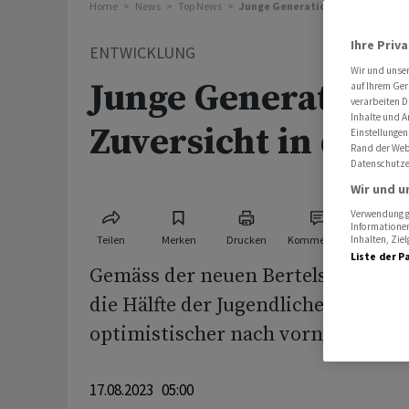
Home
News
Top News
Junge Generation blickt mit Zuve
Ihre Priv
ENTWICKLUNG
Wir und unse
Junge Generation b
auf Ihrem Ger
verarbeiten D
Inhalte und A
Zuversicht in die 
Einstellungen
Rand der Webs
Datenschutze
Wir und u
Verwendung ge
Informationen
Teilen
Merken
Drucken
Kommentare
Inhalten, Zi
Liste der P
Gemäss der neuen Bertelsmann-Stu
die Hälfte der Jugendlichen in Deu
optimistischer nach vorn als noch 
17.08.2023 05:00