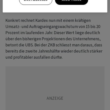
insbesondere für das standardisierte Geschäft, an dem
Kardex aber weniger verdient.
Konkret rechnet Kardex nun mit einem kräftigen
Umsatz- und Auftragseingangswachstum von 15 bis 20
Prozent im laufenden Jahr. Dieser Wert liege deutlich
über den bisherigen Projektionen des Unternehmens,
betont die UBS. Bei der ZKB schliesst man daraus, dass
bereits die zweite Jahreshälfte wieder deutlich stärker
und profitabler ausfallen dürfte.