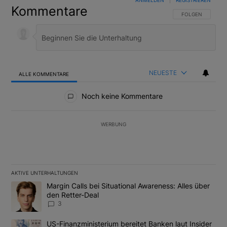
ANMELDEN
|
REGISTRIEREN
Kommentare
FOLGE DIESER U
FOLGEN
NEUESTE
ALLE KOMMENTARE
Alle Kommentare
Noch keine Kommentare
WERBUNG
AKTIVE UNTERHALTUNGEN
Das Folgende ist eine Liste der am meisten kommentierten Artikel
Ein Trendartikel mit dem Titel "Margin Calls bei Situational Awar
Margin Calls bei Situational Awareness: Alles über
den Retter-Deal
3
Ein Trendartikel mit dem Titel "US-Finanzministerium bereitet Ban
US-Finanzministerium bereitet Banken laut Insider