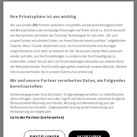
Ihre Privatsphäre ist uns wichtig
Bis um 09.55 Uhr sacken die Aktien um 18,9 Prozent auf
Wir und unsere
293
-Partner speichern und greifen auf personenbezogene Daten
wie Browserdaten oder eindeutige Kennungen auf Ihrem Gerät zu. Durch Auswahl
213 Franken ab, während der Gesamtmarkt (SPI) 0,9
von Akzeptieren aktivieren Sie Tracking-Technologien für die unter „Wir und
Prozent im Minus steht. Damit weiten die Papiere ihr
unsere Partner verarbeiten Daten, um Ihnen Dienste bereitzustellen“ aufgeführten
Zwecke. Wenn Tracker deaktiviert sind, sind manche Inhalte und Anzeigen
Minus im bisherigen Jahresverlauf auf 23 Prozent aus.
möglicherweise nicht mehr so relevant für Sie. Sie können dieses Menü jederzeit
wieder aufrufen, um Ihre Einstellungen zu ändern oder Ihre Einwilligung zu
widerrufen, indem Sie auf den Link Voreinstellungen verwalten am unteren Rand
Marktteilnehmer sprechen von einer «klar negativen»
der Webseite klicken. Ihre Einstellungen gelten innerhalb unseres Website. Weitere
Nachricht, was entsprechend so auch vom Markt
Informationen finden Sie in unserer Datenschutzerklärung.
aufgenommen werde. Dabei konzentriert sich das
Wir und unsere Partner verarbeiten Daten, um Folgendes
Problem auf das margenstarke Segment Automated
bereitzustellen:
Products, während gleichzeitig höhere Kosten für
Verwendung genauer Standortdaten. Endgeräteeigenschaften zur Identifikation
aktiv abfragen. Speichern von oder Zugriff auf Informationen auf einem Endgerät.
Wachstumsinitiativen angefallen sind.
Personalisierte Werbung und Inhalte, Messung von Werbeleistung und der
Performance von Inhalten, Zielgruppenforschung sowie Entwicklung und
Verbesserung von Angeboten.
Insgesamt scheine sich der Umsatz aber weiterhin stark
Liste der Partner (Lieferanten)
und vollständig im Rahmen der Erwartungen zu
entwickeln, urteilen die Analysten von Oddo. Das gelte
EINSTELLUNGEN
AKZEPTIEREN