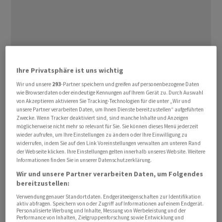
Ihre Privatsphäre ist uns wichtig
Am 1. August verhängte US-Präsident Donald Trump
Wir und unsere
293
-Partner speichern und greifen auf personenbezogene Daten
Strafzölle von 39 Prozent auf Güter aus der Schweiz.
wie Browserdaten oder eindeutige Kennungen auf Ihrem Gerät zu. Durch Auswahl
von Akzeptieren aktivieren Sie Tracking-Technologien für die unter „Wir und
Nun äussert sich die Bundespräsidentin Karin Keller-
unsere Partner verarbeiten Daten, um Ihnen Dienste bereitzustellen“ aufgeführten
Sutter nach dem Zollschock im Interview mit «TeleZüri»
Zwecke. Wenn Tracker deaktiviert sind, sind manche Inhalte und Anzeigen
zum ersten Mal ausführlich.
möglicherweise nicht mehr so relevant für Sie. Sie können dieses Menü jederzeit
wieder aufrufen, um Ihre Einstellungen zu ändern oder Ihre Einwilligung zu
widerrufen, indem Sie auf den Link Voreinstellungen verwalten am unteren Rand
Der Zoll sei nicht das Resultat von Verhandlungen, so
der Webseite klicken. Ihre Einstellungen gelten innerhalb unseres Website. Weitere
Informationen finden Sie in unserer Datenschutzerklärung.
Keller-Sutter. «Wir hatten eine Vereinbarung mit dem
Wir und unsere Partner verarbeiten Daten, um Folgendes
Handelsministerium, dem Finanzministerium und dem
bereitzustellen:
Handelsbeauftragten.» Sie verwies auf ihr Telefonat mit
Verwendung genauer Standortdaten. Endgeräteeigenschaften zur Identifikation
Trump: «Innert Minuten war klar, dass er diesen Deal
aktiv abfragen. Speichern von oder Zugriff auf Informationen auf einem Endgerät.
Personalisierte Werbung und Inhalte, Messung von Werbeleistung und der
vom Tisch wischt».
Performance von Inhalten, Zielgruppenforschung sowie Entwicklung und