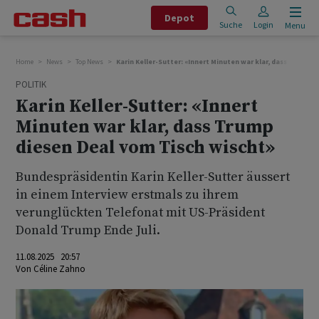
Depot
Suche
Login
Menu
Home
News
Top News
Karin Keller-Sutter: «Innert Minuten war klar, dass Trump 
POLITIK
Karin Keller-Sutter: «Innert
Minuten war klar, dass Trump
diesen Deal vom Tisch wischt»
Bundespräsidentin Karin Keller-Sutter äussert
in einem Interview erstmals zu ihrem
verunglückten Telefonat mit US-Präsident
Donald Trump Ende Juli.
11.08.2025 20:57
Von
Céline Zahno