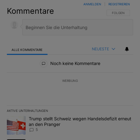
ANMELDEN
|
REGISTRIEREN
Kommentare
FOLGE DIESER U
FOLGEN
NEUESTE
ALLE KOMMENTARE
Alle Kommentare
Noch keine Kommentare
WERBUNG
AKTIVE UNTERHALTUNGEN
Das Folgende ist eine Liste der am meisten kommentierten Artikel
Ein Trendartikel mit dem Titel "Trump stellt Schweiz wegen Hand
Trump stellt Schweiz wegen Handelsdefizit erneut
an den Pranger
5