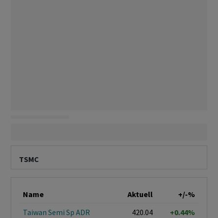
TSMC
Name
Aktuell
+/-%
Taiwan Semi Sp ADR
420.04
+0.44%