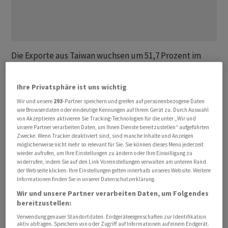
Die Exporte aus Taiwan wuchsen um 51,7 Prozent ‌im
⁠Vergleich zum Vorjahresmonat auf 78,48 Milliarden
Dollar, wie das Finanzministerium am Dienstag in Taipeh
Ihre Privatsphäre ist uns wichtig
mitteilte. ⁠Von der Nachrichtenagentur Reuters
Wir und unsere
293
-Partner speichern und greifen auf personenbezogene Daten
befragte Analysten hatten einen Zuwachs von lediglich
wie Browserdaten oder eindeutige Kennungen auf Ihrem Gerät zu. Durch Auswahl
37,9 Prozent erwartet. Von solchen Wachstumsraten
von Akzeptieren aktivieren Sie Tracking-Technologien für die unter „Wir und
unsere Partner verarbeiten Daten, um Ihnen Dienste bereitzustellen“ aufgeführten
‌kann auch Exportweltmeister China nur träumen:
Zwecke. Wenn Tracker deaktiviert sind, sind manche Inhalte und Anzeigen
Dessen Ausfuhren legten ‌im Mai um 19,4 Prozent zu.
möglicherweise nicht mehr so relevant für Sie. Sie können dieses Menü jederzeit
wieder aufrufen, um Ihre Einstellungen zu ändern oder Ihre Einwilligung zu
widerrufen, indem Sie auf den Link Voreinstellungen verwalten am unteren Rand
Taiwan profitiert ​von seiner Bedeutung als
der Webseite klicken. Ihre Einstellungen gelten innerhalb unseres Website. Weitere
Informationen finden Sie in unserer Datenschutzerklärung.
Technologiestandort und seiner Schlüsselrolle in der
Wir und unsere Partner verarbeiten Daten, um Folgendes
globalen Lieferkette für KI-Anwendungen. Erst Ende
bereitzustellen:
Mai hatte die Regierung deshalb ihre
Verwendung genauer Standortdaten. Endgeräteeigenschaften zur Identifikation
Wachstumsprognose für das laufende Jahr auf 9,64
aktiv abfragen. Speichern von oder Zugriff auf Informationen auf einem Endgerät.