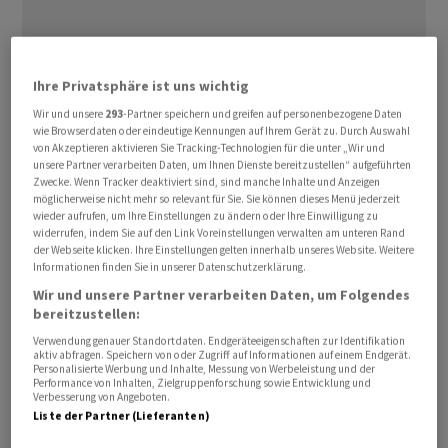
Ihre Privatsphäre ist uns wichtig
Wir und unsere
293
-Partner speichern und greifen auf personenbezogene Daten
wie Browserdaten oder eindeutige Kennungen auf Ihrem Gerät zu. Durch Auswahl
Der Umsatz im abgelaufenen zweiten Quartal habe 13,5
von Akzeptieren aktivieren Sie Tracking-Technologien für die unter „Wir und
Milliarden Dollar betragen, teilte der wertvollste
unsere Partner verarbeiten Daten, um Ihnen Dienste bereitzustellen“ aufgeführten
Zwecke. Wenn Tracker deaktiviert sind, sind manche Inhalte und Anzeigen
börsennotierte Chip-Hersteller am Mittwoch nach US-
möglicherweise nicht mehr so relevant für Sie. Sie können dieses Menü jederzeit
Börsenschluss mit. Erwartet worden waren etwa elf
wieder aufrufen, um Ihre Einstellungen zu ändern oder Ihre Einwilligung zu
widerrufen, indem Sie auf den Link Voreinstellungen verwalten am unteren Rand
Milliarden.
der Webseite klicken. Ihre Einstellungen gelten innerhalb unseres Website. Weitere
Informationen finden Sie in unserer Datenschutzerklärung.
Für das laufende dritte Quartal dürfte der Umsatz dann
Wir und unsere Partner verarbeiten Daten, um Folgendes
16 Milliarden Dollar betragen, während von Refinitiv
bereitzustellen:
befragte Experten von 12,6 Milliarden Dollar ausgehen.
Verwendung genauer Standortdaten. Endgeräteeigenschaften zur Identifikation
aktiv abfragen. Speichern von oder Zugriff auf Informationen auf einem Endgerät.
Die
Nvidia
-Aktie lag im nachbörslichen Handel zunächst
Personalisierte Werbung und Inhalte, Messung von Werbeleistung und der
Performance von Inhalten, Zielgruppenforschung sowie Entwicklung und
mehr als sieben Prozent zu und zog weitere
Verbesserung von Angeboten.
Chiphersteller mit sich in die Höhe.
Liste der Partner (Lieferanten)