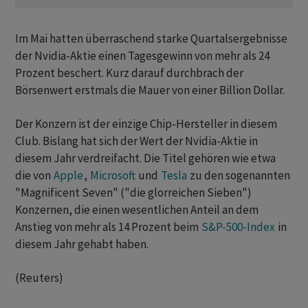
Im Mai hatten überraschend starke Quartalsergebnisse
der Nvidia-Aktie einen Tagesgewinn von mehr als 24
Prozent beschert. Kurz darauf durchbrach der
Börsenwert erstmals die Mauer von einer Billion Dollar.
Der Konzern ist der einzige Chip-Hersteller in diesem
Club. Bislang hat sich der Wert der Nvidia-Aktie in
diesem Jahr verdreifacht. Die Titel gehören wie etwa
die von
Apple
,
Microsoft
und
Tesla
zu den sogenannten
"Magnificent Seven" ("die glorreichen Sieben")
Konzernen, die einen wesentlichen Anteil an dem
Anstieg von mehr als 14 Prozent beim
S&P-500-Index
in
diesem Jahr gehabt haben.
(Reuters)