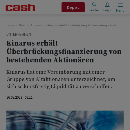
Depot
Suche
Login
Menu
Home
News
Top News
Kinarus erhält Überbrückungsfinanzierung von bestehend
UNTERNEHMEN
Kinarus erhält
Überbrückungsfinanzierung von
bestehenden Aktionären
Kinarus hat eine Vereinbarung mit einer
Gruppe von Altaktionären unterzeichnet, um
sich so kurzfristig Liquidität zu verschaffen.
26.08.2023 08:11