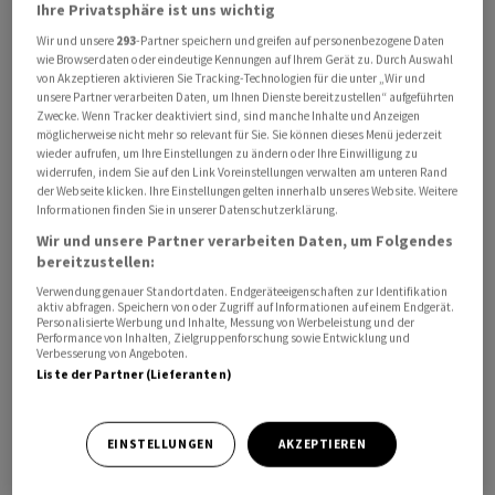
Ihre Privatsphäre ist uns wichtig
Wir und unsere
293
-Partner speichern und greifen auf personenbezogene Daten
wie Browserdaten oder eindeutige Kennungen auf Ihrem Gerät zu. Durch Auswahl
von Akzeptieren aktivieren Sie Tracking-Technologien für die unter „Wir und
unsere Partner verarbeiten Daten, um Ihnen Dienste bereitzustellen“ aufgeführten
Zwecke. Wenn Tracker deaktiviert sind, sind manche Inhalte und Anzeigen
möglicherweise nicht mehr so relevant für Sie. Sie können dieses Menü jederzeit
Im Austausch gegen die Überbrückungsfinanzierung
wieder aufrufen, um Ihre Einstellungen zu ändern oder Ihre Einwilligung zu
erhielten diese eine Lizenz zur Entwicklung und
widerrufen, indem Sie auf den Link Voreinstellungen verwalten am unteren Rand
der Webseite klicken. Ihre Einstellungen gelten innerhalb unseres Website. Weitere
Vermarktung von KIN001 zur Behandlung der
Informationen finden Sie in unserer Datenschutzerklärung.
idiopathischen Lungenfibrose (IPF), teilte das
Wir und unsere Partner verarbeiten Daten, um Folgendes
Unternehmen am Freitagabend mit.
bereitzustellen:
Verwendung genauer Standortdaten. Endgeräteeigenschaften zur Identifikation
aktiv abfragen. Speichern von oder Zugriff auf Informationen auf einem Endgerät.
Die Lizenz gilt jedoch nicht für das Territorium der
Personalisierte Werbung und Inhalte, Messung von Werbeleistung und der
Volksrepublik China und die asiatisch-pazifischen
Performance von Inhalten, Zielgruppenforschung sowie Entwicklung und
Verbesserung von Angeboten.
Länder. Ferner behalte sich Kinarus das Recht vor, die
Liste der Partner (Lieferanten)
Lizenz zurückzukaufen. Kinarus sei weiter berechtigt,
Meilensteine und Lizenzgebühren zu erhalten, wie es in
EINSTELLUNGEN
AKZEPTIEREN
biopharmazeutischen Lizenzvereinbarungen üblich sei.