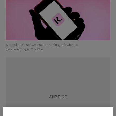
Klarna ist ein schwedischer Zahlungsabwickler.
Quelle:
imago images / ZUMA Wire