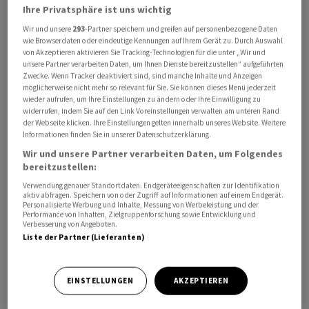
Ihre Privatsphäre ist uns wichtig
Wir und unsere
293
-Partner speichern und greifen auf personenbezogene Daten
wie Browserdaten oder eindeutige Kennungen auf Ihrem Gerät zu. Durch Auswahl
von Akzeptieren aktivieren Sie Tracking-Technologien für die unter „Wir und
unsere Partner verarbeiten Daten, um Ihnen Dienste bereitzustellen“ aufgeführten
Dabei werde eine Bewertung zwischen 13 und 14
Zwecke. Wenn Tracker deaktiviert sind, sind manche Inhalte und Anzeigen
möglicherweise nicht mehr so relevant für Sie. Sie können dieses Menü jederzeit
Milliarden Dollar angestrebt, sagten zwei mit der
wieder aufrufen, um Ihre Einstellungen zu ändern oder Ihre Einwilligung zu
Angelegenheit vertraute Personen der
widerrufen, indem Sie auf den Link Voreinstellungen verwalten am unteren Rand
der Webseite klicken. Ihre Einstellungen gelten innerhalb unseres Website. Weitere
Nachrichtenagentur Reuters. Die Aktien könnten
Informationen finden Sie in unserer Datenschutzerklärung.
bereits in dieser Woche zu einem Preis zwischen 34 und
Wir und unsere Partner verarbeiten Daten, um Folgendes
36 Dollar angeboten werden. Damit würde die
bereitzustellen:
Bewertung des 2005 in Stockholm gegründeten
Verwendung genauer Standortdaten. Endgeräteeigenschaften zur Identifikation
Bezahldienstes deutlich unter den fast 50 Milliarden
aktiv abfragen. Speichern von oder Zugriff auf Informationen auf einem Endgerät.
Personalisierte Werbung und Inhalte, Messung von Werbeleistung und der
Dollar liegen, die Klarna 2021 anvisierte, und auch unter
Performance von Inhalten, Zielgruppenforschung sowie Entwicklung und
Verbesserung von Angeboten.
den mehr als 15 Milliarden von Anfang dieses Jahres.
Liste der Partner (Lieferanten)
Einer der Insider sagte, Klarna wolle mit dem
Börsengang fast eine Milliarde Dollar einnehmen. Das
EINSTELLUNGEN
AKZEPTIEREN
Unternehmen lehnte eine Stellungnahme ab.