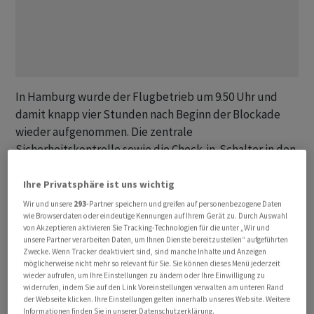
In Hamburg wurde der Flugbetrieb um 9.50 Uhr und
damit knapp vier Stunden nach Beginn der Blockade
wieder aufgenommen. Die zentrale
Sicherheitskontrolle sowie die Check-in-Schalter in den
Terminals sind wieder geöffnet. Nach aktuellem Stand
wurden 17 Ankünfte und 19 Abflüge gestrichen. Zehn
Ihre Privatsphäre ist uns wichtig
ankommende Flugzeuge wurden zu anderen Flughäfen
Wir und unsere
293
-Partner speichern und greifen auf personenbezogene Daten
wie Browserdaten oder eindeutige Kennungen auf Ihrem Gerät zu. Durch Auswahl
umgeleitet.
von Akzeptieren aktivieren Sie Tracking-Technologien für die unter „Wir und
unsere Partner verarbeiten Daten, um Ihnen Dienste bereitzustellen“ aufgeführten
Nach Angaben des Flughafens kann es ganztätig zu
Zwecke. Wenn Tracker deaktiviert sind, sind manche Inhalte und Anzeigen
möglicherweise nicht mehr so relevant für Sie. Sie können dieses Menü jederzeit
weiteren Flugstreichungen und Verzögerungen
wieder aufrufen, um Ihre Einstellungen zu ändern oder Ihre Einwilligung zu
kommen. Am ersten Ferientag in Hamburg wurden am
widerrufen, indem Sie auf den Link Voreinstellungen verwalten am unteren Rand
der Webseite klicken. Ihre Einstellungen gelten innerhalb unseres Website. Weitere
Airport eigentlich 50 000 Passagiere und 330 Starts und
Informationen finden Sie in unserer Datenschutzerklärung.