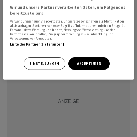
Landungen erwartet. Vom Düsseldorfer Flughafen aus
Wir und unsere Partner verarbeiten Daten, um Folgendes
wurden mehrere Ankunftsflüge zum Flughafen
bereitzustellen:
Köln/Bonn umgeleitet, Abflüge verspäteten sich. Gegen
Verwendung genauer Standortdaten. Endgeräteeigenschaften zur Identifikation
aktiv abfragen. Speichern von oder Zugriff auf Informationen auf einem Endgerät.
7.30 Uhr sei die Nordbahn wieder freigegeben worden.
Personalisierte Werbung und Inhalte, Messung von Werbeleistung und der
Wie viele Flüge von der Protestaktion betroffen waren,
Performance von Inhalten, Zielgruppenforschung sowie Entwicklung und
Verbesserung von Angeboten.
konnte eine Flughafen-Sprecherin zunächst nicht
Liste der Partner (Lieferanten)
sagen.
EINSTELLUNGEN
AKZEPTIEREN