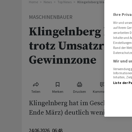
Home
News
Top News
Klingelnberg bleibt 2025/26 tro
Ihre Priv
MASCHINENBAUER
Wir und unse
Klingelnberg bleib
auf Ihrem Ger
verarbeiten D
Inhalte und A
trotz Umsatzrückg
Einstellungen
Rand der Webs
Datenschutze
Gewinnzone
Wir und u
Verwendung ge
Informationen
Inhalten, Zi
Liste der P
Teilen
Merken
Drucken
Kommentare
Klingelnberg hat im Geschäftsjahr 
Ende März) deutlich weniger umge
24.06.2026 06:48