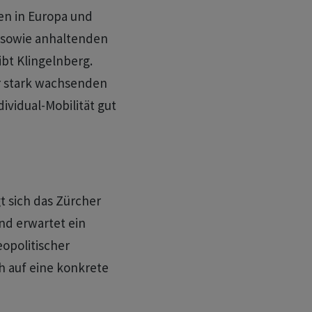
en in Europa und
e sowie anhaltenden
bt Klingelnberg.
er stark wachsenden
vidual-Mobilität gut
t sich das Zürcher
nd erwartet ein
eopolitischer
h auf eine konkrete