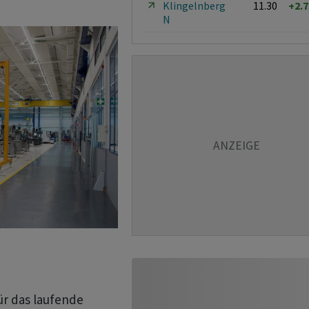
Klingelnberg
11.30
+2.
N
 Für das laufende