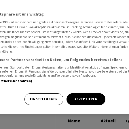
tz Umsatzrückgang in Gewinnzone
KLINGELNBERG
atsphäre ist uns wichtig
re
293
-Partner speichern und greifen auf personenbezogene Daten wie Browserdaten oder einde
t 2025/26
ät zu. Durch Auswahl von Akzeptieren aktivieren Sie Tracking-Technologien für die unter „Wir un
aten, um Ihnen Dienste bereitzustellen“ aufgeführten Zwecke. Wenn Tracker deaktiviert sind, s
nzeigen möglicherweise nicht mehr so relevant für Sie. Sie können dieses Menü jederzeit wieder a
ang in
 zu ändern oder Ihre Einwilligung zu widerrufen, indem Sie auf den Link Voreinstellungen verwal
eite klicken. Ihre Einstellungen gelten innerhalb unseres Website. Weitere Informationen finden 
rklärung.
nsere Partner verarbeiten Daten, um Folgendes bereitzustellen:
nauer Standortdaten. Endgeräteeigenschaften zur Identifikation aktiv abfragen. Speichern von 
 auf einem Endgerät. Personalisierte Werbung und Inhalte, Messung von Werbeleistung und der
elgruppenforschung sowie Entwicklung und Verbesserung von Angeboten.
artner (Lieferanten)
2025/26 (per
EINSTELLUNGEN
AKZEPTIEREN
setzt.
Name
Aktuell
+