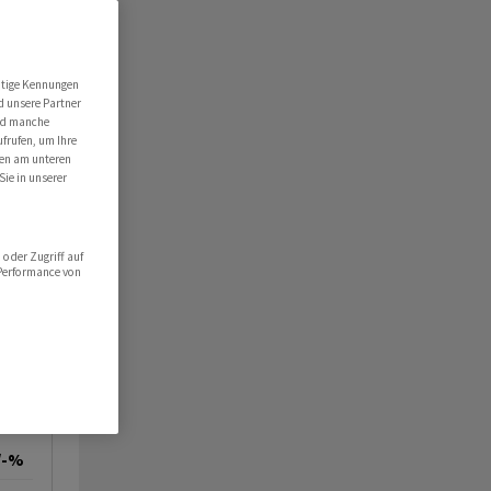
utige Kennungen
d unsere Partner
ind manche
ufrufen, um Ihre
ten am unteren
Sie in unserer
oder Zugriff auf
 Performance von
/-%