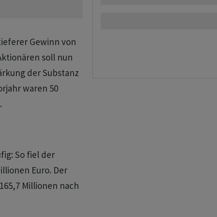
tieferer Gewinn von
Aktionären soll nun
tärkung der Substanz
orjahr waren 50
.
ig: So fiel der
illionen Euro. Der
165,7 Millionen nach