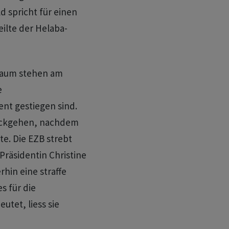
 spricht für einen
eilte der Helaba-
oraum stehen am
e
nt gestiegen sind.
rückgehen, nachdem
te. Die EZB strebt
Präsidentin Christine
hin eine straffe
es für die
tet, liess sie