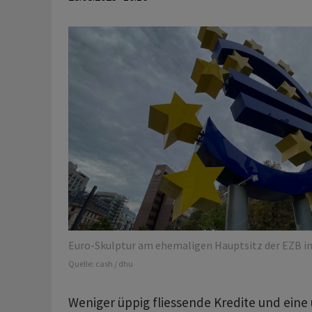
Euro-Skulptur am ehemaligen Hauptsitz der EZB in
Quelle:
cash / dhu
Weniger üppig fliessende Kredite und eine