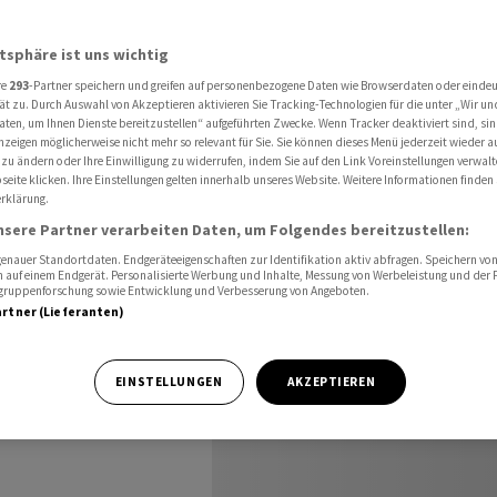
aum weniger üppig - Geldmenge sinkt
atsphäre ist uns wichtig
re
293
-Partner speichern und greifen auf personenbezogene Daten wie Browserdaten oder einde
men im
ät zu. Durch Auswahl von Akzeptieren aktivieren Sie Tracking-Technologien für die unter „Wir un
aten, um Ihnen Dienste bereitzustellen“ aufgeführten Zwecke. Wenn Tracker deaktiviert sind, s
nzeigen möglicherweise nicht mehr so relevant für Sie. Sie können dieses Menü jederzeit wieder a
 üppig -
 zu ändern oder Ihre Einwilligung zu widerrufen, indem Sie auf den Link Voreinstellungen verwal
eite klicken. Ihre Einstellungen gelten innerhalb unseres Website. Weitere Informationen finden 
rklärung.
nsere Partner verarbeiten Daten, um Folgendes bereitzustellen:
nauer Standortdaten. Endgeräteeigenschaften zur Identifikation aktiv abfragen. Speichern von 
 auf einem Endgerät. Personalisierte Werbung und Inhalte, Messung von Werbeleistung und der
elgruppenforschung sowie Entwicklung und Verbesserung von Angeboten.
artner (Lieferanten)
 an Unternehmen
EINSTELLUNGEN
AKZEPTIEREN
r ab.