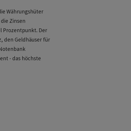
 die Währungshüter
 die Zinsen
el Prozentpunkt. Der
, den Geldhäuser für
 Notenbank
zent - das höchste