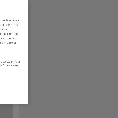
utige Kennungen
d unsere Partner
ind manche
ufrufen, um Ihre
ten am unteren
Sie in unserer
oder Zugriff auf
 Performance von