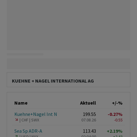
KUEHNE + NAGEL INTERNATIONAL AG
Name
Aktuell
+/-%
Kuehne+Nagel Int N
199.55
-0.27%
CHF
SWX
07.08.26
-0.55
Sea Sp ADR-A
113.43
+2.19%
USD
NYX
02:04:00
+2.43