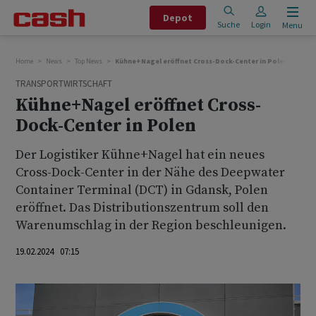
Depot
Suche
Login
Menu
Home
News
Top News
Kühne+Nagel eröffnet Cross-Dock-Center in Polen
TRANSPORTWIRTSCHAFT
Kühne+Nagel eröffnet Cross-
Dock-Center in Polen
Der Logistiker Kühne+Nagel hat ein neues
Cross-Dock-Center in der Nähe des Deepwater
Container Terminal (DCT) in Gdansk, Polen
eröffnet. Das Distributionszentrum soll den
Warenumschlag in der Region beschleunigen.
19.02.2024 07:15