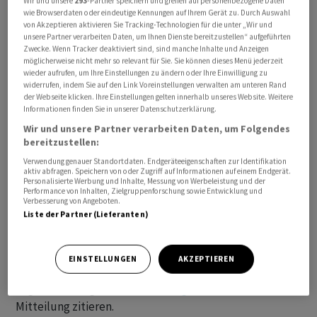
Wir und unsere
293
-Partner speichern und greifen auf personenbezogene Daten
wie Browserdaten oder eindeutige Kennungen auf Ihrem Gerät zu. Durch Auswahl
von Akzeptieren aktivieren Sie Tracking-Technologien für die unter „Wir und
unsere Partner verarbeiten Daten, um Ihnen Dienste bereitzustellen“ aufgeführten
Zwecke. Wenn Tracker deaktiviert sind, sind manche Inhalte und Anzeigen
möglicherweise nicht mehr so relevant für Sie. Sie können dieses Menü jederzeit
wieder aufrufen, um Ihre Einstellungen zu ändern oder Ihre Einwilligung zu
widerrufen, indem Sie auf den Link Voreinstellungen verwalten am unteren Rand
Die Anlage verfüge über eine Fläche von über 3300
der Webseite klicken. Ihre Einstellungen gelten innerhalb unseres Website. Weitere
Informationen finden Sie in unserer Datenschutzerklärung.
Quadratmetern und Büroflächen von weiteren 200
Wir und unsere Partner verarbeiten Daten, um Folgendes
Quadratmetern, teilte der Logistiker am Montag mit.
bereitzustellen:
Über das Cross-Dock werden Waren weiterverteilt, die
Verwendung genauer Standortdaten. Endgeräteeigenschaften zur Identifikation
Polen auf den Dienstrouten von
Kühne+Nagel
aktiv abfragen. Speichern von oder Zugriff auf Informationen auf einem Endgerät.
Personalisierte Werbung und Inhalte, Messung von Werbeleistung und der
erreichen.
Performance von Inhalten, Zielgruppenforschung sowie Entwicklung und
Verbesserung von Angeboten.
Liste der Partner (Lieferanten)
«Der neue Standort stärkt das Logistikpotenzial in der
Region, unterstützt den Handel Polens mit anderen
Ländern der Welt und die Expansion unserer Kunden in
EINSTELLUNGEN
AKZEPTIEREN
neue Auslandsmärkte», liess sich Jacek Liszewski,
Sea
Logistics Manager bei
Kühne+Nagel
Polen, in der
Mitteilung zitieren.