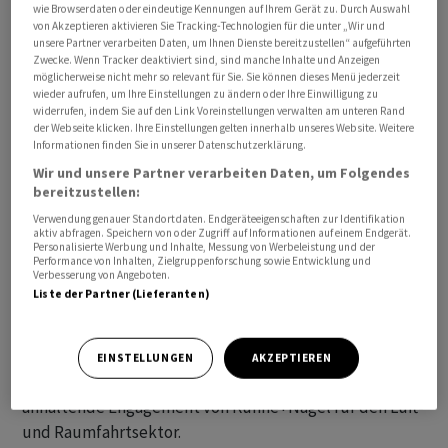
wie Browserdaten oder eindeutige Kennungen auf Ihrem Gerät zu. Durch Auswahl
von Akzeptieren aktivieren Sie Tracking-Technologien für die unter „Wir und
unsere Partner verarbeiten Daten, um Ihnen Dienste bereitzustellen“ aufgeführten
Zwecke. Wenn Tracker deaktiviert sind, sind manche Inhalte und Anzeigen
möglicherweise nicht mehr so relevant für Sie. Sie können dieses Menü jederzeit
Der Logistiker
Kühne+Nagel
erweitert seine
wieder aufrufen, um Ihre Einstellungen zu ändern oder Ihre Einwilligung zu
Partnerschaft mit MTU Maintenance Lease Service
widerrufen, indem Sie auf den Link Voreinstellungen verwalten am unteren Rand
der Webseite klicken. Ihre Einstellungen gelten innerhalb unseres Website. Weitere
(MLS) in China. Konkret geht es um agilere
Informationen finden Sie in unserer Datenschutzerklärung.
Lieferkettenlösungen für die Luftfahrtindustrie.
Wir und unsere Partner verarbeiten Daten, um Folgendes
bereitzustellen:
Das Fullfillment-Center von MLS liege an strategisch
Verwendung genauer Standortdaten. Endgeräteeigenschaften zur Identifikation
günstiger Lage und unterstütze die Materialversorgung
aktiv abfragen. Speichern von oder Zugriff auf Informationen auf einem Endgerät.
Personalisierte Werbung und Inhalte, Messung von Werbeleistung und der
in der Region, teilte
Kühne+Nagel
am Mittwoch mit. Es
Performance von Inhalten, Zielgruppenforschung sowie Entwicklung und
Verbesserung von Angeboten.
unterstütze die anderen Zentren in den Niederlanden
Liste der Partner (Lieferanten)
und den USA und sichere damit den schnellen Zugriff
auf wichtige Komponenten.
EINSTELLUNGEN
AKZEPTIEREN
Diese Partnerschaft untermauere zudem das
anhaltende Engagement von Kühne+Nagel für den Luft-
und Raumfahrtsektor.