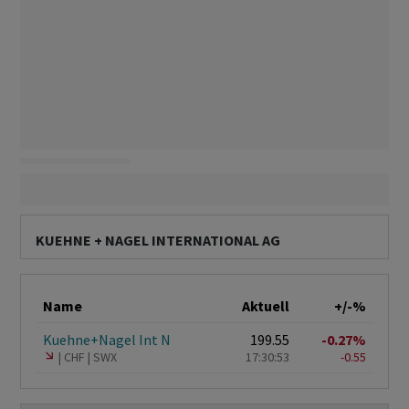
KUEHNE + NAGEL INTERNATIONAL AG
Name
Aktuell
+/-%
Kuehne+Nagel Int N
199.55
-0.27%
CHF
SWX
17:30:53
-0.55