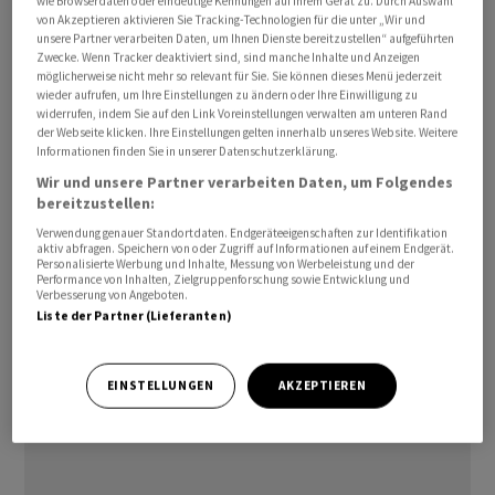
wie Browserdaten oder eindeutige Kennungen auf Ihrem Gerät zu. Durch Auswahl
von Akzeptieren aktivieren Sie Tracking-Technologien für die unter „Wir und
Geografisch will das Tessiner Unternehmen
unsere Partner verarbeiten Daten, um Ihnen Dienste bereitzustellen“ aufgeführten
Zwecke. Wenn Tracker deaktiviert sind, sind manche Inhalte und Anzeigen
den europäischen Markt weiter durchdringen und
möglicherweise nicht mehr so relevant für Sie. Sie können dieses Menü jederzeit
zudem den US-Markt erschliessen. Dafür wurde diese
wieder aufrufen, um Ihre Einstellungen zu ändern oder Ihre Einwilligung zu
widerrufen, indem Sie auf den Link Voreinstellungen verwalten am unteren Rand
Woche ein wichtiger Schritt vorgenommen:
Centiel
hat
der Webseite klicken. Ihre Einstellungen gelten innerhalb unseres Website. Weitere
mit Neo Critical Power einen mehrjährigen
Informationen finden Sie in unserer Datenschutzerklärung.
Vertriebsvertrag für den US-Markt abgeschlossen und
Wir und unsere Partner verarbeiten Daten, um Folgendes
bereitzustellen:
damit die Basis für Geschäftsvolumina im niedrigen
dreistelligen Millionenbereich geschaffen, abhängig von
Verwendung genauer Standortdaten. Endgeräteeigenschaften zur Identifikation
aktiv abfragen. Speichern von oder Zugriff auf Informationen auf einem Endgerät.
Projekten und Nachfrage. Für das laufende Jahr
Personalisierte Werbung und Inhalte, Messung von Werbeleistung und der
Performance von Inhalten, Zielgruppenforschung sowie Entwicklung und
erwartet Centiel nun erste Umsätze im niedrigen
Verbesserung von Angeboten.
zweistelligen Franken-Millionenbereich.
Liste der Partner (Lieferanten)
EINSTELLUNGEN
AKZEPTIEREN