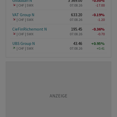
Givaudan N
3'369.00
-0.50%
CHF
SWX
07.08.26
-17.00
VAT Group N
633.20
-0.19%
CHF
SWX
07.08.26
-1.20
CieFinRichemont N
195.45
-0.36%
CHF
SWX
07.08.26
-0.70
UBS Group N
43.46
+0.95%
CHF
SWX
07.08.26
+0.41