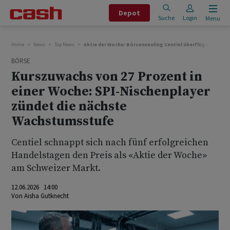
Depot
Suche
Login
Menu
Home
News
Top News
Aktie der Woche: Börsenneuling Centiel überflügelt alle
BÖRSE
Kurszuwachs von 27 Prozent in
einer Woche: SPI-Nischenplayer
zündet die nächste
Wachstumsstufe
Centiel schnappt sich nach fünf erfolgreichen
Handelstagen den Preis als «Aktie der Woche»
am Schweizer Markt.
12.06.2026 14:00
Von
Aisha Gutknecht